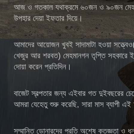
আজ ও গতকাল যথাক্রমে ৬০জন ও ৯০জন মেহমা
উপহার দেয়া ইফতার দিয়ে।
আমাদের আয়োজন খুবই সাদামাটা হওয়া সত্ত্বেও(অ
খেজুর আর শরবত) মেহমানগন তৃপ্তি সহকারে ই
দোয়া করেন প্রতিদিন।
বাজেট স্বল্পতার জন্য এইবার গত দুইবছরের চে
আমরা যেহেতু শুরু করেছি, সারা মাস ব্যাপী 
সম্মানিত ডোনারদের প্রতি অশেষ কৃতজ্ঞতা ও ধ