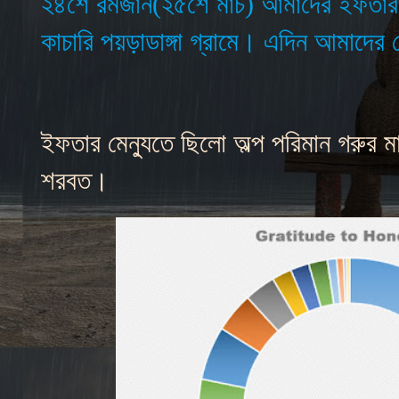
২৪শে রমজান
(
২৫শে মার্চ
)
আমাদের ইফতার 
কাচারি পয়ড়াডাঙ্গা গ্রামে। এদিন আমাদে
ইফতার মেন্যুতে ছিলো অল্প পরিমান গরুর মা
শরবত।