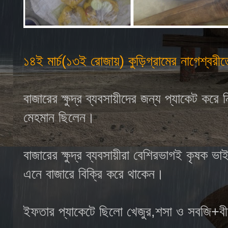
১৪ই মার্চ(১৩ই রোজায়) কুড়িগ্রামের নাগেশ্
বাজারের ক্ষুদ্র ব্যবসায়ীদের জন্য প্যাকেট ক
মেহমান ছিলেন।
বাজারের ক্ষুদ্র ব্যবসায়ীরা বেশিরভাগই কৃষক 
এনে বাজারে বিক্রি করে থাকেন।
ইফতার প্যাকেটে ছিলো খেজুর,শসা ও সবজি+বী