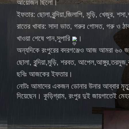
আয়োজন ছিলো।
ইফতার: ছোলা,বুন্দিয়া,জিলাপি, মুড়ি, খেজুর, শসা
রাতের খাবার: সাদা ভাত, গরুর গোসত, গরু ও ঠ
খাওয়া শেষে পান,সুপারি
।
অন্যদিকে রংপুরের বদরগঞ্জেও আজ আমরা ৬০ জ
ছোলা, বুন্দিয়া,মুড়ি, শরবত, আপেল,আঙ্গুর,তর
ছবিঃ আজকের ইফতার।
নোটঃ আমাদের একজন ডোনার উনার আব্বার মৃত্
দিয়েছেন। কুড়িগ্রাম, রংপুর দুই জায়গাতেই মে