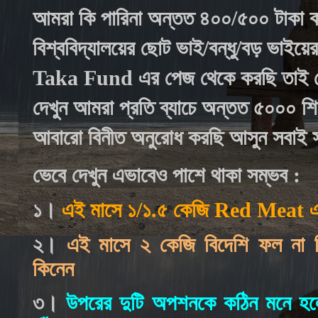
আমরা কি পারিনা অন্তত ৪০০/৫০০ টাকা ক
বিশ্ববিদ্যালয়ের ছোট ভাই/বন্ধু/বড় ভাইয়ে
Taka Fund এর পেজ থেকে করছি তাই ছোট
দেখুন আমরা প্রতি ব্যাচে অন্তত ৫০০০ শি
আবারো বিনীত অনুরোধ করছি আসুন সবাই সদ
ভেবে দেখুন এভাবেও পাশে থাকা সম্ভব :
১।
এই মাসে ১/১.৫ কেজি Red Meat এর 
২।
এই মাসে ২ কেজি বিদেশি ফল না 
কিনেন
৩।
উপরের দুটি অপশনকে কঠিন মনে হলে