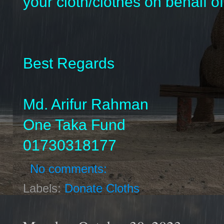
your cloth/clothes on behalf of
Best Regards
Md. Arifur Rahman
One Taka Fund
01730318177
No comments:
Labels:
Donate Cloths