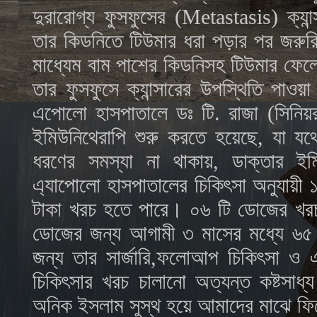
দুরারোগ্য ফুসফুসের (Metastasis) ক্যা
তার কিডনিতে টিউমার ধরা পড়ার পর জরুরি
মাধ্যেম বাম পাশের কিডনিসহ টিউমার ফে
তার ফুসফুসে ক্যান্সারের উপস্থিতি পাওয়
এপোলো হাসপাতালে ডঃ টি. রাজা (সিনিয়র
ইমিউনিথেরাপি শুরু করতে হয়েছে, যা যথ
ধরণের সমস্যা না থাকায়, ডাক্তার ইম
এ্যাপোলো হাসপাতালের চিকিৎসা অনুযায়ী 
টাকা খরচ হতে পারে। ০৬ টি ডোজের খরচ 
ডোজের জন্য আগামী ৩ মাসের মধ্যে ৬৫ ল
জন্য তার সার্জারি,ফলোআপ চিকিৎসা ও 
চিকিৎসার খরচ চালানো অত্যন্ত কষ্টসা
অনিক ইসলাম সুস্থ হয়ে আমাদের মাঝে 