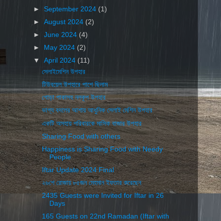
►
September 2024
(1)
►
August 2024
(2)
►
June 2024
(4)
►
May 2024
(2)
▼
April 2024
(11)
সেলাইমেশিন উপহার
টিউবয়েল উপহারে পাশে ছিলাম
গোড়া পাকাসহ নলকূপ উপহার
ভাগ্য বদলের আশায় আধুনিক সেলাই মেশিন উপহার
একটি অসহায় পরিবারকে মাসিক বাজার উপহার
Sharing Food with others
Happiness is Sharing Food with Needy
People
Iftar Update 2024 Final
২৬শে রোজায় ৮৫জন মেহমান ইফতার করেছেন
2435 Guests were Invited for Iftar in 26
Days
165 Guests on 22nd Ramadan (Iftar with