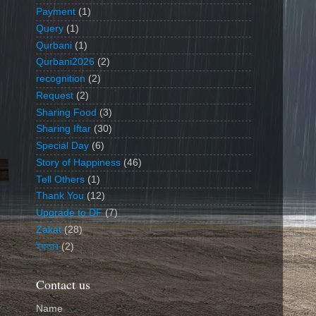
Payment
(1)
Query
(1)
Qurbani
(1)
Qurbani2026
(2)
recognition
(2)
Request
(2)
Sharing Food
(3)
Sharing Iftar
(30)
Special Day
(6)
Story of Happiness
(46)
Tell Others
(1)
Thank You
(12)
Upgrade to DF
(7)
Zakat
(28)
ইফতার
(2)
Contact us
Name