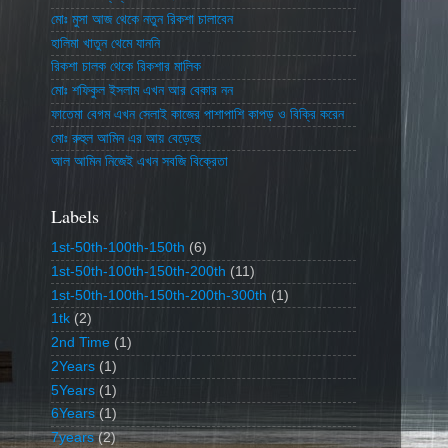
মোঃ মুসা আজ থেকে নতুন রিকশা চালাবেন
হালিমা খাতুন থেমে যাননি
রিকশা চালক থেকে রিকশার মালিক
মোঃ শফিকুল ইসলাম এখন আর বেকার নন
ফাতেমা বেগম এখন সেলাই কাজের পাশাপাশি কাপড় ও বিক্রি করেন
মোঃ রুহুল আমিন এর আয় বেড়েছে
আল আমিন নিজেই এখন সবজি বিক্রেতা
Labels
1st-50th-100th-150th
(6)
1st-50th-100th-150th-200th
(11)
1st-50th-100th-150th-200th-300th
(1)
1tk
(2)
2nd Time
(1)
2Years
(1)
5Years
(1)
6Years
(1)
7years
(2)