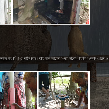
জলের সাপোর্ট পাওয়া কঠিন ছিল। তাই ফান্ড ম্যানেজ হওয়ার সাথেই গাইবান্ধা জেলার গোবিন্দগঞ্জ