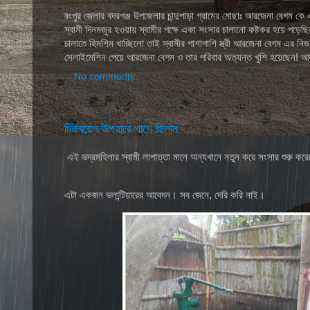
রংপুর জেলার বদরগঞ্জ উপজেলার চান্দুপাড়া গ্রামের মোছাঃ আরজেনা বেগম
স্বামী দিনমজুর হওয়ায় স্বামীর পক্ষে একা সংসার চালানো কষ্টকর হয়ে পড়েছি
চালাতে হিমশিম খাচ্ছিলো তাই স্বামীর পাশাপাশি স্ত্রী আরজেনা বেগম এর 
সেলাইমেশিন পেয়ে আরজেনা বেগম ও তার পরিবার অত্যন্ত খুশি হয়েছেন! আ
No comments:
টিউবয়েল উপহারে পাশে ছিলাম
এই ভদ্রমহিলার স্বামী লাপাত্তা মানে অন্যখানে নতুন করে সংসার শুরু 
এটা একজন ভলান্টিয়ারের আবেদন। সব জেনে, দেরি করি নাই।