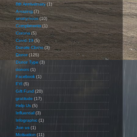
8th Anniversary
(1)
Amazing
(7)
anonymous
(10)
Compliments
(1)
Corona
(5)
Covid-19
(5)
Donate Cloths
(3)
Donor
(125)
Donor Type
(3)
donors
(1)
Facebook
(1)
FYI
(5)
Gift Fund
(20)
gratitude
(17)
Help Us
(5)
Influential
(3)
Infographic
(1)
Join us
(1)
Motivation
(11)