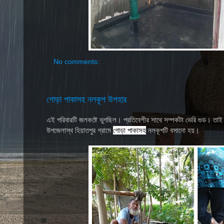
No comments:
গোড়া পাকাসহ নলকূপ উপহার
এই পরিবারটি জলকষ্টে ভুগছিল। প্রতিবেশীর সাথে সম্পর্কটা ভেরি গুড। তাই 
গোড়া পাকাসহ
উপজেলাস্থ হিয়াতপুর গ্রামে
নলকূপটি বসানো হয়।