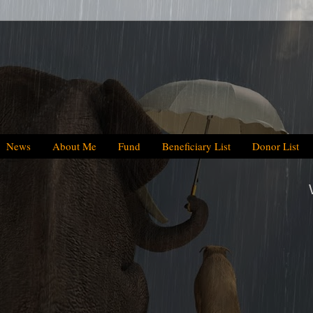
News
About Me
Fund
Beneficiary List
Donor List
We have helped BDT 64.5 