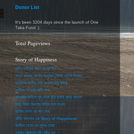
Donor List
It's been 3204 days since the launch of One
Taka Fund :)
Total Pageviews
Story of Happiness
নাইম ভাইয়ের বদলে যাওয়া দিন
ভাগ্য বদলের আশায় আধুনিক সেলাই মেশিন উপহার
আকতার আলীর বন্ধ দোকান চালু হয়েছে
মরজিনা বেগমের জমি কেনা
আতাউর ভাইকে সুদ থেকে দূরে রাখার ক্ষুদ্র প্রয়াস
মন্তু মিয়ার রিকশার মালিক বনে যাওয়া
হালিমা বেগম এর ঋণ শোধ
আঁখি আক্তার এর Story of Happiness
মরজিনা বেগম এর সুদের বোঝা
একজন আত্মপ্রত্যয়ী নারীর গল্প