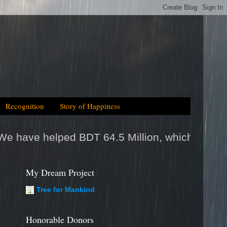
Recognition
Story of Happiness
Million, which is equal to 2025tk help/day
My Dream Project
Tree for Mankind
Honorable Donors