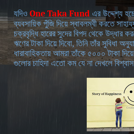
One Taka Fund
যদিও
এর
উদ্দেশ্য হচ
ব্যবসায়িক
পুঁজি
দিয়ে
স্বাবলম্বী
করতে
সাহায্
চক্রবৃদ্ধি হারের সুদের বিপদ থেকে উদ্ধার ক
ঋণের টাকা দিয়ে দিবো, তিনি তাঁর সুবিধা অ
ধারাবাহিকতায় আমরা তাঁকে ৫০০০ টাকা দিয়
গুলোর চাহিদা এতো কম যে না দেখলে বিশ্বা