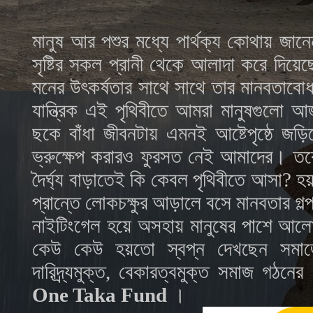
মানুষ আর পশুর মধ্যে পার্থক্য কোথায় জান
সৃষ্টির সকল প্রানী থেকে আলাদা করে দিয়েছে, 
মনের উৎকর্ষতার সাথে সাথে তার মানবতাব
যান্ত্রিক এই পৃথিবীতে আমরা মানুষগুলো আ
ছকে বাঁধা জীবনটায় এমনই আষ্টেপৃষ্ঠে জড়
ভ্রুক্ষেপ করারও ফুরসত নেই আমাদের। তবে
দৈর্ঘ্য বাড়াতেই কি কেবল পৃথিবীতে আসা
প্রান্তে লোকচক্ষুর আড়ালে বসে মানবতার গল
নাইটিংগেল হয়ে অসহায় মানুষের পাশে আলোকে
কেউ কেউ হয়তো স্বপ্ন দেখছেন সমাজের
দারিদ্র্যমুক্ত, বেকারত্বমুক্ত সমাজ গঠ
One Taka Fund
।