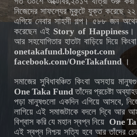
গত ৩০শে অক্টোবর,২০১৭ যাত্রা শুরু কর
নিজেদের সাফল্যের মুকুটে যুক্ত করেছে
২২
এগিয়ে নেবার সাহসী গল্প। ৫
৮৮
জন অথেন
করেছেন এই
Story of Happiness
।
আর সহযোগিতার হাতটা বাড়িয়ে দিয়ে কিংবা
onetakafund.blogspot.com
কি
facebook.com/OneTakafund
।
সমাজের সুবিধাবঞ্চিত কিংবা অসহায় মানুষ
One Taka Fund
তাঁদের প্রচেষ্টা অব্য
পড়া মানুষগুলো একদিন এগিয়ে আসবে, নিজে
লাগিয়ে এই সমাজটাকে বদলে দি্বে আর আ
বিশ্বাস করি যে মহান স্বপ্ন নিয়ে
One Ta
এই স্বপ্ন নিশ্চয় সত্যি হবে আর তাঁদের চে