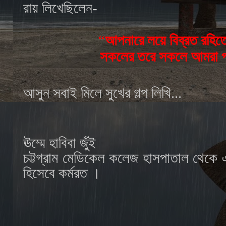
রায় লিখেছিলেন-
“
আপনারে লয়ে বিব্রত রহি
সকলের তরে সকলে আমরা প্
আসুন সবাই মিলে সুখের গল্প লিখি...
ঊম্মে হাবিবা জুঁই
চট্টগ্রাম মেডিকেল কলেজ হাসপাতাল থেকে এম
হিসেবে কর্মরত ।