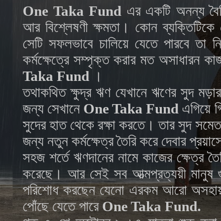
One Taka Fund
এর একটি অনন্য বৈশিষ্
আর বিশ্লেষণী ক্ষমতা। কোন ব্যক্তিটিকে ক
সেটি সফলভাবে চালিয়ে যেতে পারবে তা নিয়
কর্মক্ষেত্রে সম্পৃক্ত করার মত অসাধারন ক
Taka Fund
।
তথাকথিত ক্ষুদ্র ঋণ যেখানে ঋণের সুদ মড়
জন্য সেখানে
One Taka Fund
এগিয়ে গি
সুদের হাত থেকে রক্ষা করতে। তার সুদ সমে
জন্য নতুন কর্মক্ষেত্র তৈরি করে দেবার প্র
সহজ শর্তে ঋণদানের নামে কাজের ক্ষেত্র তৈরি
করেছে। আর সেই সব আত্মপ্রত্যয়ী মানুষ গ
পরিশোধ করছেন যেনো এরকম আরো অসহায় সংগ
পোঁছে যেতে পারে
One Taka Fund.