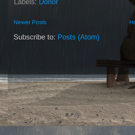
Labels:
Donor
Newer Posts
H
Subscribe to:
Posts (Atom)