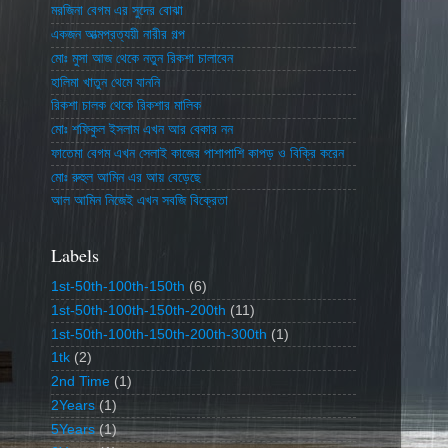
মরজিনা বেগম এর সুদের বোঝা
একজন আত্মপ্রত্যয়ী নারীর গল্প
মোঃ মুসা আজ থেকে নতুন রিকশা চালাবেন
হালিমা খাতুন থেমে যাননি
রিকশা চালক থেকে রিকশার মালিক
মোঃ শফিকুল ইসলাম এখন আর বেকার নন
ফাতেমা বেগম এখন সেলাই কাজের পাশাপাশি কাপড় ও বিক্রি করেন
মোঃ রুহুল আমিন এর আয় বেড়েছে
আল আমিন নিজেই এখন সবজি বিক্রেতা
Labels
1st-50th-100th-150th
(6)
1st-50th-100th-150th-200th
(11)
1st-50th-100th-150th-200th-300th
(1)
1tk
(2)
2nd Time
(1)
2Years
(1)
5Years
(1)