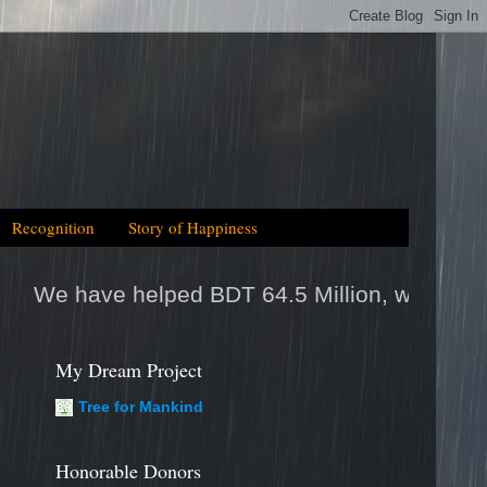
Recognition
Story of Happiness
 BDT 64.5 Million, which is equal to 2025tk h
My Dream Project
Tree for Mankind
Honorable Donors