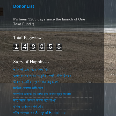
Donor List
It's been 3203 days since the launch of One
Taka Fund :)
Total Pageviews
1
4
9
0
5
5
Story of Happiness
নাইম ভাইয়ের বদলে যাওয়া দিন
ভাগ্য বদলের আশায় আধুনিক সেলাই মেশিন উপহার
আকতার আলীর বন্ধ দোকান চালু হয়েছে
মরজিনা বেগমের জমি কেনা
আতাউর ভাইকে সুদ থেকে দূরে রাখার ক্ষুদ্র প্রয়াস
মন্তু মিয়ার রিকশার মালিক বনে যাওয়া
হালিমা বেগম এর ঋণ শোধ
আঁখি আক্তার এর Story of Happiness