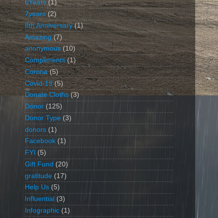
6Years
(1)
7years
(2)
8th Anniversary
(1)
Amazing
(7)
anonymous
(10)
d
Compliments
(1)
Corona
(5)
Covid-19
(5)
Donate Cloths
(3)
Donor
(125)
Donor Type
(3)
donors
(1)
Facebook
(1)
FYI
(5)
Gift Fund
(20)
gratitude
(17)
Help Us
(5)
Influential
(3)
Infographic
(1)