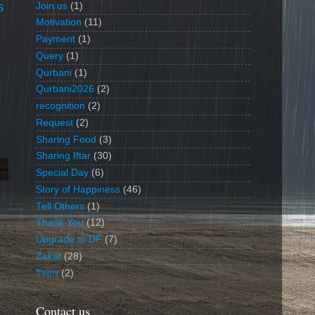
s
Join us
(1)
Motivation
(11)
Payment
(1)
Query
(1)
Qurbani
(1)
Qurbani2026
(2)
recognition
(2)
Request
(2)
Sharing Food
(3)
Sharing Iftar
(30)
Special Day
(6)
Story of Happiness
(46)
Tell Others
(1)
Thank You
(12)
Upgrade to DF
(7)
Zakat
(28)
ইফতার
(2)
Contact us