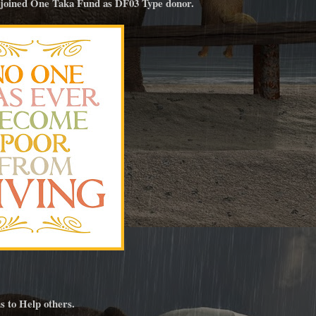
joined One Taka Fund as DF03 Type donor.
 to Help others.