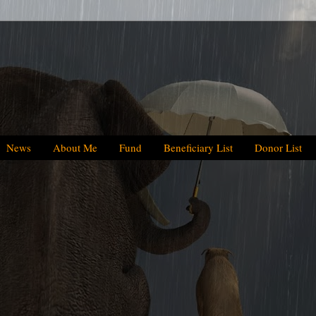
News
About Me
Fund
Beneficiary List
Donor List
We have helped