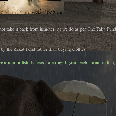
t take it back from him/her (as we do as per One Taka Fun
 by the Zakat Fund rather than buying clothes.
ve a man a fish
day
you
man
fish
, he eats for a
; If
teach a
to
,