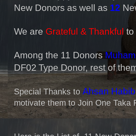
New Donors as well as
12
Ne
We are
Grateful & Thankful
to
Among the 11 Donors
Muhamm
DF02 Type Donor, rest of the
Ahsan Habib
Special Thanks to
motivate them to Join One Taka F