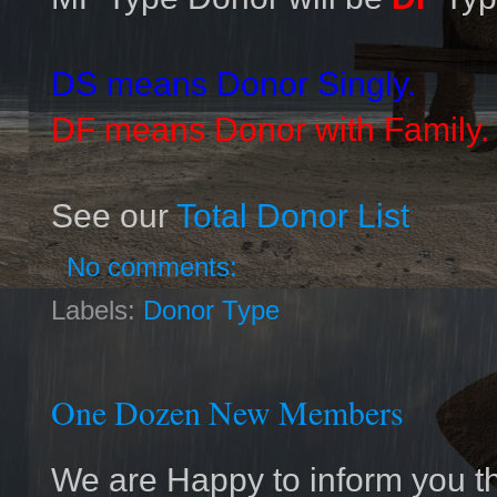
DS means Donor Singly.
DF means Donor with Family
See our
Total Donor List
No comments:
Labels:
Donor Type
One Dozen New Members
We are Happy to inform you t