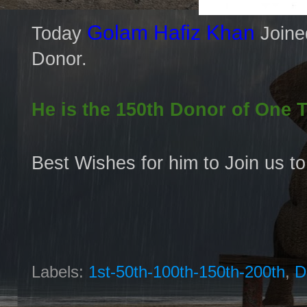
Golam Hafiz Khan
Today
Join
Donor.
He is the 150th Donor of One 
Best Wishes for him to Join us t
Labels:
1st-50th-100th-150th-200th
,
D