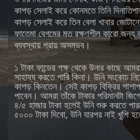
কাপড় সেলাই করে কোনমতে তিনি দিনাতিপা
কাপড় সেলাই করে তিন বেলা খাবার জোটান
ফাতেমা
বেগমের মত রক্ষণশীল কারো জন্য 
ব্যবস্থায় প্রায় অসম্ভব।
১ টাকা ফান্ডের পক্ষ থেকে উনার কাছে আম
সাহায্য করতে পারি কিনা। উনি সংকোচ নিয়
কাপড় কিনতেন। সেই কাপড় বিক্রির পাশাপা
পাবেন। আমরা তাঁকে টাকার পরিমানটা জি
৪/৫ হাজার টাকা হলেই উনি শুরু করতে 
৫০০০ টাকা দিবো, উনি যারপর নাই খুশি 