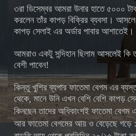
৩রা ডিসেম্বর আমরা উনার হাতে ৫০০০ টাকা
করলেন তাঁর কাপড় বিক্রির ব্যবসা। আসলে ক
কাপড় সেলাই এর অর্ডার পাবার আশাতেই।
আমরাও একটু সন্দিহান ছিলাম আসলেই কি তাঁ
বেশী পাবেন!
কিন্তু খুশির ব্যপার
ফাতেমা বেগম
এর ব্যস্ত
থেকে, মানে উনি এখন বেশি বেশি কাপড় সেল
কিনছেন তাদের অধিকাংশই
ফাতেমা বেগম
এ
আর ফাতেমা বেগমের আয় ও বেড়েছে গড়ে ১
বাড়তি আয় থেকে প্রতিদিন ২০/২৫ টাকা কর