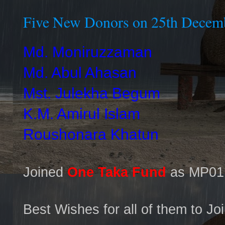
Five New Donors on 25th Decem
Md. Moniruzzaman
Md. Abul Ahasan
Mst. Julekha Begum
K.M. Amirul Islam
Roushonara Khatun
Joined
One Taka Fund
as MP01 
Best Wishes for all of them to Jo