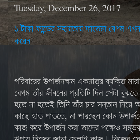
Tuesday, December 26, 2017
১ টাকা ফান্ডের সহায়তায় ফাতেমা বেগম এখ
করেন
পরিবারের উপার্জনক্ষম একমাত্র ব্যক্তি ম
বেগম
তাঁর জীবনের প্রতিটি দিন সেটা বুঝত
হতে না হতেই তিনি তাঁর চার সন্তান নিয়ে
কাছে হাত পাততে, না পারছেন কোন উপার্জন
কাজ করে উপার্জন করা তাদের পক্ষেও সম্ভব 
উপায় নিজের জানা সেলাই কাজ। নিজের সেল