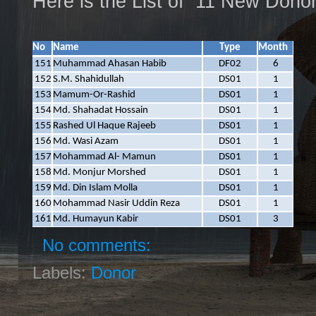
Here is the List of 11 New Dono
No
Name
Type
Month
151
Muhammad Ahasan Habib
DF02
6
152
S.M. Shahidullah
DS01
1
153
Mamum-Or-Rashid
DS01
1
154
Md. Shahadat Hossain
DS01
1
155
Rashed Ul Haque Rajeeb
DS01
1
156
Md. Wasi Azam
DS01
1
157
Mohammad Al- Mamun
DS01
1
158
Md. Monjur Morshed
DS01
1
159
Md. Din Islam Molla
DS01
1
160
Mohammad Nasir Uddin Reza
DS01
1
161
Md. Humayun Kabir
DS01
3
No comments:
Labels:
Donor