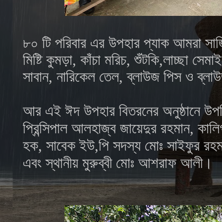
৮০ টি পরিবার এর উপহার প্যাক আমরা সাজ
মিষ্টি কুমড়া, কাঁচা মরিচ, শুঁটকি,লাচ্ছা সেম
সাবান, নারিকেল তেল, ব্লাউজ পিস ও ব্লা
আর এই ঈদ উপহার বিতরনের অনুষ্ঠানে উপস্থ
প্রিন্সিপাল আলহাজ্ব জায়েদুর রহমান, কালি
হক, সাবেক ইউ,পি সদস্য মোঃ সাইফুর রহমান, ব
এবং স্থানীয় মুরুব্বী মোঃ আশরাফ আলী।