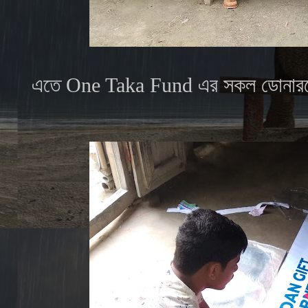
এতে One Taka Fund এর সকল ডোনারদে