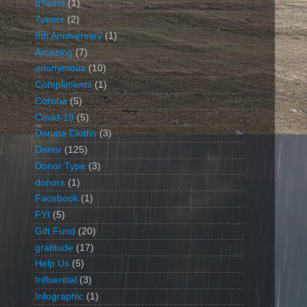
6Years
(1)
7years
(2)
8th Anniversary
(1)
Amazing
(7)
anonymous
(10)
Compliments
(1)
Corona
(5)
Covid-19
(5)
Donate Cloths
(3)
Donor
(125)
Donor Type
(3)
donors
(1)
Facebook
(1)
FYI
(5)
Gift Fund
(20)
gratitude
(17)
Help Us
(5)
Influential
(3)
Infographic
(1)