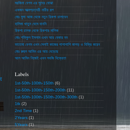
মরজিনা বেগম এর সুদের বোঝা
একজন আত্মপ্রত্যয়ী নারীর গল্প
মোঃ মুসা আজ থেকে নতুন রিকশা চালাবেন
হালিমা খাতুন থেমে যাননি
রিকশা চালক থেকে রিকশার মালিক
মোঃ শফিকুল ইসলাম এখন আর বেকার নন
ফাতেমা বেগম এখন সেলাই কাজের পাশাপাশি কাপড় ও বিক্রি করেন
মোঃ রুহুল আমিন এর আয় বেড়েছে
আল আমিন নিজেই এখন সবজি বিক্রেতা
Labels
t
1st-50th-100th-150th
(6)
1st-50th-100th-150th-200th
(11)
1st-50th-100th-150th-200th-300th
(1)
1tk
(2)
2nd Time
(1)
2Years
(1)
5Years
(1)