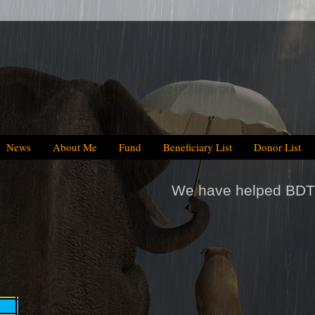
News
About Me
Fund
Beneficiary List
Donor List
We have helped BDT 64.5 Million, which is 