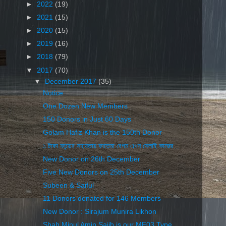
►
2022
(19)
►
2021
(15)
►
2020
(15)
►
2019
(16)
►
2018
(79)
▼
2017
(70)
▼
December 2017
(35)
Notice
One Dozen New Members
150 Donors in Just 60 Days
Golam Hafiz Khan is the 150th Donor
১ টাকা ফান্ডের সহায়তায় ফাতেমা বেগম এখন সেলাই কাজের...
New Donor on 26th December
Five New Donors on 25th December
Subeen & Saiful
11 Donors donated for 146 Members
New Donor : Sirajum Munira Likhon
Shah Minul Amin Sajib is our MF03 Type