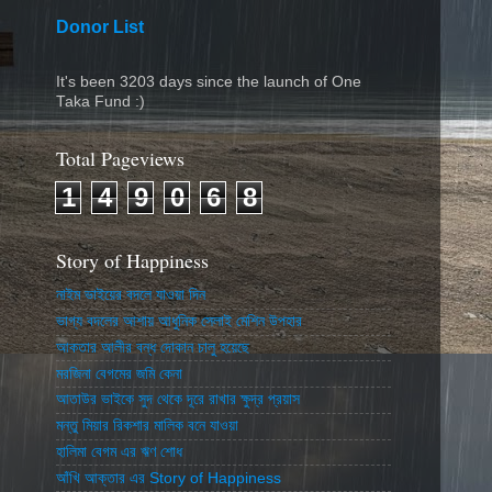
Donor List
It's been 3203 days since the launch of One
Taka Fund :)
Total Pageviews
1
4
9
0
6
8
Story of Happiness
নাইম ভাইয়ের বদলে যাওয়া দিন
ভাগ্য বদলের আশায় আধুনিক সেলাই মেশিন উপহার
আকতার আলীর বন্ধ দোকান চালু হয়েছে
মরজিনা বেগমের জমি কেনা
আতাউর ভাইকে সুদ থেকে দূরে রাখার ক্ষুদ্র প্রয়াস
মন্তু মিয়ার রিকশার মালিক বনে যাওয়া
হালিমা বেগম এর ঋণ শোধ
আঁখি আক্তার এর Story of Happiness