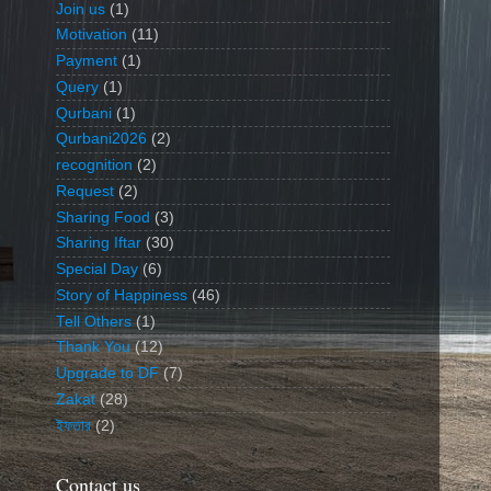
Join us
(1)
Motivation
(11)
Payment
(1)
Query
(1)
Qurbani
(1)
Qurbani2026
(2)
recognition
(2)
Request
(2)
Sharing Food
(3)
Sharing Iftar
(30)
Special Day
(6)
Story of Happiness
(46)
Tell Others
(1)
Thank You
(12)
Upgrade to DF
(7)
Zakat
(28)
ইফতার
(2)
Contact us