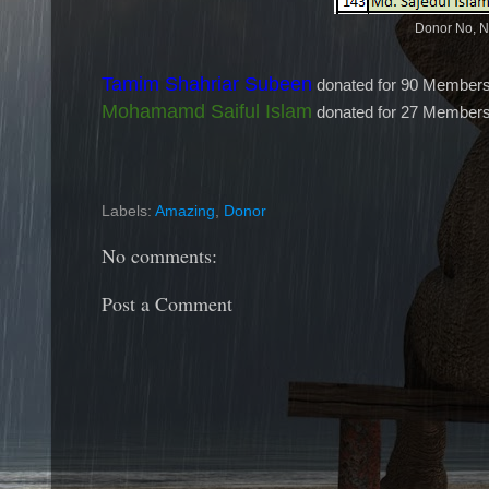
Donor No, N
Tamim Shahriar Subeen
donated for 90 Members
Mohamamd Saiful Islam
donated for 27 Members
Labels:
Amazing
,
Donor
No comments:
Post a Comment