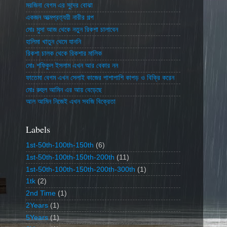
মরজিনা বেগম এর সুদের বোঝা
একজন আত্মপ্রত্যয়ী নারীর গল্প
মোঃ মুসা আজ থেকে নতুন রিকশা চালাবেন
হালিমা খাতুন থেমে যাননি
রিকশা চালক থেকে রিকশার মালিক
মোঃ শফিকুল ইসলাম এখন আর বেকার নন
ফাতেমা বেগম এখন সেলাই কাজের পাশাপাশি কাপড় ও বিক্রি করেন
মোঃ রুহুল আমিন এর আয় বেড়েছে
আল আমিন নিজেই এখন সবজি বিক্রেতা
Labels
1st-50th-100th-150th
(6)
1st-50th-100th-150th-200th
(11)
1st-50th-100th-150th-200th-300th
(1)
1tk
(2)
2nd Time
(1)
2Years
(1)
5Years
(1)