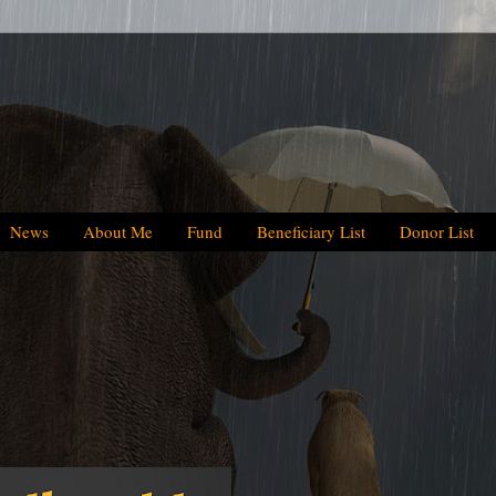
News
About Me
Fund
Beneficiary List
Donor List
We have helped B