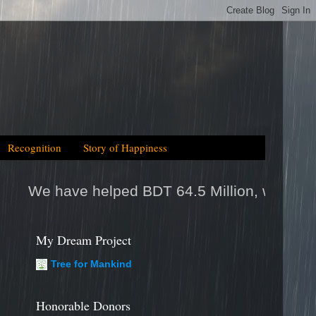
Recognition
Story of Happiness
DT 64.5 Million, which is equal to 2025tk help
My Dream Project
Tree for Mankind
Honorable Donors