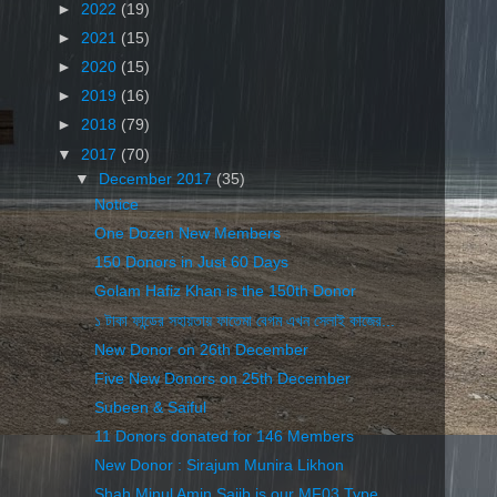
►
2022
(19)
►
2021
(15)
►
2020
(15)
►
2019
(16)
►
2018
(79)
▼
2017
(70)
▼
December 2017
(35)
Notice
One Dozen New Members
150 Donors in Just 60 Days
Golam Hafiz Khan is the 150th Donor
১ টাকা ফান্ডের সহায়তায় ফাতেমা বেগম এখন সেলাই কাজের...
New Donor on 26th December
Five New Donors on 25th December
Subeen & Saiful
11 Donors donated for 146 Members
New Donor : Sirajum Munira Likhon
Shah Minul Amin Sajib is our MF03 Type