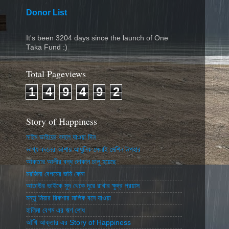
Donor List
It's been 3204 days since the launch of One
Taka Fund :)
Total Pageviews
1
4
9
4
9
2
Story of Happiness
নাইম ভাইয়ের বদলে যাওয়া দিন
ভাগ্য বদলের আশায় আধুনিক সেলাই মেশিন উপহার
আকতার আলীর বন্ধ দোকান চালু হয়েছে
মরজিনা বেগমের জমি কেনা
আতাউর ভাইকে সুদ থেকে দূরে রাখার ক্ষুদ্র প্রয়াস
মন্তু মিয়ার রিকশার মালিক বনে যাওয়া
হালিমা বেগম এর ঋণ শোধ
আঁখি আক্তার এর Story of Happiness