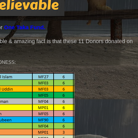
or
One Taka Fund.
ble & amazing fact is that these 11 Donors donated on
DNESS: