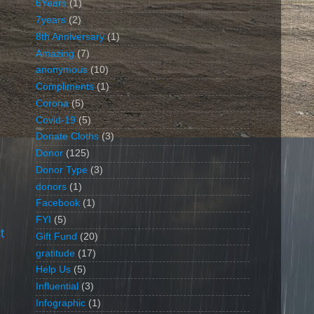
6Years
(1)
7years
(2)
8th Anniversary
(1)
Amazing
(7)
anonymous
(10)
Compliments
(1)
Corona
(5)
Covid-19
(5)
Donate Cloths
(3)
Donor
(125)
Donor Type
(3)
donors
(1)
Facebook
(1)
FYI
(5)
t
Gift Fund
(20)
gratitude
(17)
Help Us
(5)
Influential
(3)
Infographic
(1)