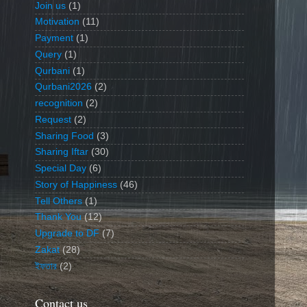
Join us
(1)
Motivation
(11)
Payment
(1)
Query
(1)
Qurbani
(1)
Qurbani2026
(2)
recognition
(2)
Request
(2)
Sharing Food
(3)
Sharing Iftar
(30)
Special Day
(6)
Story of Happiness
(46)
Tell Others
(1)
Thank You
(12)
Upgrade to DF
(7)
Zakat
(28)
ইফতার
(2)
Contact us