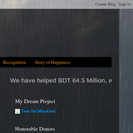
Recognition
Story of Happiness
64.5 Million, which is equal to 2025tk help/da
My Dream Project
Tree for Mankind
Honorable Donors