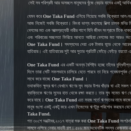
সেই সব পরিশ্রমী আর অসচ্ছল মানুষদের খুঁজে বেড়ায় যাদের একটু আর্
যেমন করে
One Taka Fund
এগিয়ে গিয়েছে সবজি বিক্রেতা আল-আ
আজ নিজেই সবজি বিক্রেতা। কিংবা ভাগ্য বদলেছে রিক্সা চালক মনির ম
বেগমের মত এক আত্মপ্রত্যয়ী নারীর পাশে যিনি জীবন সংগ্রামে টিকে থ
এবং পরিবারের সচ্ছলতা ফিরিয়ে আনতে আছিয়া বেগমের মত আরও অনেক
One Taka Fund।
সদস্যদের দেয়া এক টাকার ফান্ড থেকে আরেক
হাতিয়ার। এই হাতিয়ারের সুই আর সুতার প্রতিটি ফোঁড়ে ফোঁড়ে হয়তো এ
One Taka Fund
এর একটি অনন্য বৈশিষ্ট্য হচ্ছে তাঁদের বুদ্ধিদীপ
দিলে তারা সেটি সফলভাবে চালিয়ে যেতে পারবে তা নিয়ে গবেষনাপূর্বক স
সাথে করে যাচ্ছে
One Taka Fund
।
তথাকথিত ক্ষুদ্র ঋণ যেখানে ঋণের সুদ মড়ার উপর খাঁড়ার ঘা এই সকল 
ব্যাক্তিকে ঋণের সুদের হাত থেকে রক্ষা করতে। তার সুদ সমেত ঋণ ফের
করে যাছে।
One Taka Fund
এত সহজ শর্তে ঋণদানের নামে কাজের ক
মানুষ গু
লো
একটু একটু করে এখন নিজেদের ঋণটুকু পরিশোধ করছেন যেনো
Taka Fund.
গত ৩০শে অক্টোবর,২০১৭ যাত্রা শুরু করা
One Taka Fund
সংগঠনট
সামনে এগিয়ে নেবার সাহসী গল্প। ৫
৮৮
জন অথেনটিক সদস্য রোজকার