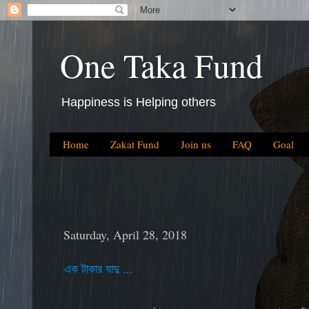
One Taka Fund
Happiness is Helping others
Home
Zakat Fund
Join us
FAQ
Goal
Saturday, April 28, 2018
এক টাকার যাদু ...