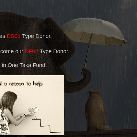
 as
DS01
Type Donor.
become our
DF02
Type Donor.
ed in One Taka Fund.