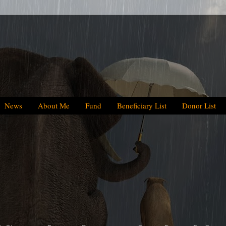
News
About Me
Fund
Beneficiary List
Donor List
We have helped BDT 