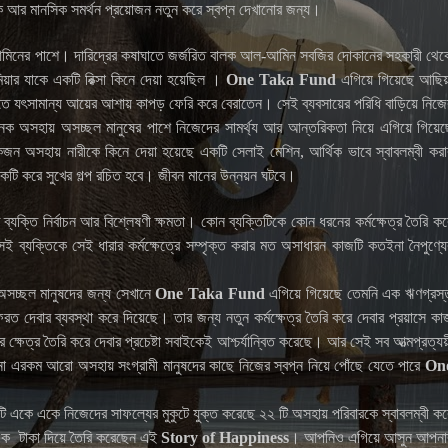
থিক আর মানসিক সমর্থন প্রয়োজন নতুন করে স্বপ্ন দেখানোর জন্য।
মিনের পাশে। দারিদ্রের কষাঘাতে জর্জরিত বালক আল-আমিন সবজির দোকানের সহকারী থেক
িয়ার যাকে একটি রিক্সা কিনে দেয়া হয়েছিল ।
One Taka Fund
এগিয়ে গিয়েছে আছিয়
াকতে যৎসামান্য আয়ের আশায় কাপড় ফেরি করে বেরাতেন। সেই ব্যবসায়ের পরিধি বাড়িয়ে নিজে
 অসহায় অসচ্ছল মানুষের পাশে নিজেদের সামর্থ্য আর আন্তরিকতা নিয়ে এগিয়ে গিয়েছ
জন অসহায় নারীকে কিনে দেয়া হয়েছে একটি সেলাই মেশিন, আর্থিক ভাবে স্বাবলম্বী করা
কটি করে সুখের গল্প রচিত হবে। জীবন মানের উন্নয়ন ঘটবে।
্ত ব্যক্তি নির্বাচন আর বিশ্লেষণী ক্ষমতা। কোন ব্যক্তিটিকে কোন ধরনের কর্মক্ষেত্র তৈরি কর
েই ব্যক্তিকে সেই ধারার কর্মক্ষেত্রে সম্পৃক্ত করার মত অসাধারন কাজটি কতইনা নৈপুণ্যে
অসচ্ছল মানুষদের জন্য সেখানে
One Taka Fund
এগিয়ে গিয়েছে তেমনি এক ঋণগ্রস্
ত দেবার ব্যবস্থা করে দিয়েছে। তার জন্য নতুন কর্মক্ষেত্র তৈরি করে দেবার প্রয়াসে কা
্ষেত্র তৈরি করে দেবার প্রচেষ্টা সবাইকেই আশ্চর্যান্বিত করেছে। আর সেই সব আত্মপ্রত্যয়
 এরকম আরো অসহায় সংগ্রামী মানুষদের কাছে নিজের স্বপ্ন নিয়ে পোঁছে যেতে পারে
On
ি একে একে নিজেদের সাফল্যের মুকুটে যুক্ত করেছে
২২
টি অসহায় পরিবারকে স্বাবলম্বী কর
 এক
টাকা দিয়ে তৈরি করেছেন এই
Story of Happiness
।
আপনিও এগিয়ে আসুন আপনা