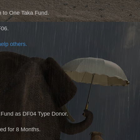
on to One Taka Fund.
F06.
help others.
 Fund as DF04 Type Donor.
ed for 8 Months.