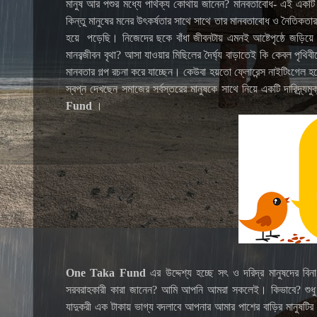
মানুষ আর পশুর মধ্যে পার্থক্য কোথায় জানেন? মানবতাবোধ- এই একটি বৈশি
কিন্তু মানুষের মনের উৎকর্ষতার সাথে সাথে তার মানবতাবোধ ও নৈতিকতার
হয়ে
পড়েছি। নিজেদের ছকে বাঁধা জীবনটায় এমনই আষ্টেপৃষ্ঠে জড়িয়ে
মানবব্জীবন বৃথা? আসা যাওয়ার মিছিলের দৈর্ঘ্য বাড়াতেই কি কেবল প
মানবতার গল্প রচনা করে যাচ্ছেন। কেউবা হয়তো ফ্লোরেন্স নাইটিংগেল 
স্বপ্ন দেখছেন সমাজের সর্বস্তরের মানুষকে সাথে নিয়ে একটি দারিদ্র
Fund
।
One Taka Fund
এর উদ্দেশ্য হচ্ছে সৎ ও দরিদ্র মানুষদের বিন
সরবরাহকারী কারা জানেন? আমি আপনি আমরা সকলেই। কিভাবে? শুধু 
যাদুকরী এক টাকায় ভাগ্য বদলাবে আপনার আমার পাশের বাড়ির মানুষটি