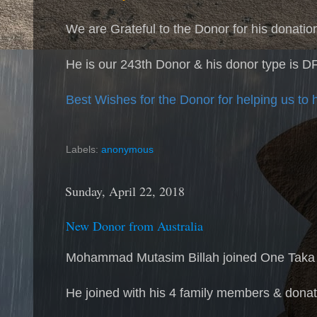
We are Grateful to the Donor for his donati
He is our 243th Donor & his donor type is D
Best Wishes for the Donor for helping us to 
Labels:
anonymous
Sunday, April 22, 2018
New Donor from Australia
Mohammad Mutasim Billah joined One Taka
He joined with his 4 family members & donat