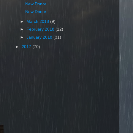
New Donor
New Donor
►
March 2018
(9)
►
February 2018
(12)
►
January 2018
(31)
►
2017
(70)