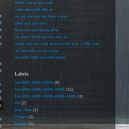
মরজিনা বেগম এর সুদের বোঝা
একজন আত্মপ্রত্যয়ী নারীর গল্প
ে
মোঃ মুসা আজ থেকে নতুন রিকশা চালাবেন
া
হালিমা খাতুন থেমে যাননি
র
রিকশা চালক থেকে রিকশার মালিক
ে
মোঃ শফিকুল ইসলাম এখন আর বেকার নন
র
ফাতেমা বেগম এখন সেলাই কাজের পাশাপাশি কাপড় ও বিক্রি করেন
মোঃ রুহুল আমিন এর আয় বেড়েছে
আল আমিন নিজেই এখন সবজি বিক্রেতা
ে
র
Labels
1st-50th-100th-150th
(6)
ত
1st-50th-100th-150th-200th
(11)
জ
1st-50th-100th-150th-200th-300th
(1)
ী
1tk
(2)
e
2nd Time
(1)
2Years
(1)
ে
5Years
(1)
র