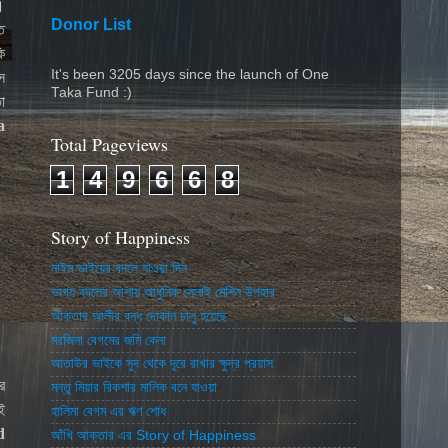
।
Donor List
ত
ি
It's been 3205 days since the launch of One
ে
Taka Fund :)
ো
a
Total Pageviews
1
4
9
6
6
8
Story of Happiness
নাইম ভাইয়ের বদলে যাওয়া দিন
ভাগ্য বদলের আশায় আধুনিক সেলাই মেশিন উপহার
আকতার আলীর বন্ধ দোকান চালু হয়েছে
মরজিনা বেগমের জমি কেনা
আতাউর ভাইকে সুদ থেকে দূরে রাখার ক্ষুদ্র প্রয়াস
র
মন্তু মিয়ার রিকশার মালিক বনে যাওয়া
ই
হালিমা বেগম এর ঋণ শোধ
d
আঁখি আক্তার এর Story of Happiness