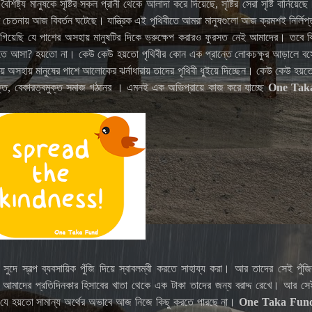
ষ্ট্য মানুষকে সৃষ্টির সকল প্রানী থেকে আলাদা করে দিয়েছে, সৃষ্টির সেরা সৃষ্টি বানিয়েছে
 চেতনায় আজ বিবর্তন ঘটেছে। যান্ত্রিক এই পৃথিবীতে আমরা মানুষগুলো আজ ক্রমশই নির্লিপ্
 গিয়েছি যে পাশের অসহায় মানুষটির দিকে ভ্রুক্ষেপ করারও ফুরসত নেই আমাদের। তবে ক
ৃথিবীতে আসা? হয়তো না। কেউ কেউ হয়তো পৃথিবীর কোন এক প্রান্তে লোকচক্ষুর আড়ালে বস
হয়ে অসহায় মানুষের পাশে আলোকের ঝর্নাধারায় তাদের পৃথিবী ধুইয়ে দিচ্ছেন। কেউ কেউ হয়ত
্যমুক্ত, বেকারত্বমুক্ত সমাজ গঠনের । এমনই এক অভিপ্রায়ে কাজ করে যাচ্ছে
One Tak
া সুদে স্বল্প ব্যবসায়িক পুঁজি দিয়ে স্বাবলম্বী করতে সাহায্য করা। আর তাদের সেই পুঁজি
আমাদের প্রতিদিনকার হিসাবের খাতা থেকে এক টাকা তাদের জন্য বরাদ্দ রেখে। আর সে
র যে হয়তো সামান্য অর্থের অভাবে আজ নিজে কিছু করতে পারছে না।
One Taka Fun