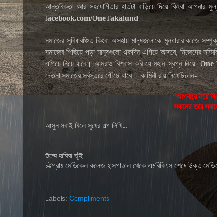
আন্তরিকতা আর সহযোগিতার হাতটা বাড়িয়ে দিয়ে কিংবা আপনার মুল্
facebook.com/OneTakafund
।
সমাজের সুবিধাবঞ্চিত কিংবা অসহায় মানুষগুলোকে মূলধারার কাজে সম্প
সমাজের পিছিয়ে পড়া মানুষগুলো একদিন এগিয়ে আসবে, নিজেদের সম্মি
এগিয়ে নিয়ে যাবে। আমরাও বিশ্বাস করি যে মহান স্বপ্ন নিয়ে
One 
চেতনা সমাজের সর্বস্তরে পৌঁছে যাবে।
কামিনী রায় লিখেছিলেন-
“
আপনারে লয়ে বি
সকলের তরে সকলে
আসুন সবাই মিলে সুখের গল্প লিখি...
ঊম্মে হাবিবা জুঁই
চট্টগ্রাম মেডিকেল কলেজ হাসপাতাল থেকে এমবিবিএস শেষে উক্ত মেডিকেলে
Labels:
Compliments