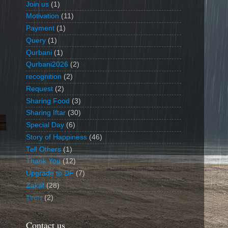
Join us
(1)
Motivation
(11)
Payment
(1)
Query
(1)
Qurbani
(1)
Qurbani2026
(2)
recognition
(2)
Request
(2)
Sharing Food
(3)
Sharing Iftar
(30)
Special Day
(6)
Story of Happiness
(46)
Tell Others
(1)
Thank You
(12)
Upgrade to DF
(7)
Zakat
(28)
ইফতার
(2)
Contact us