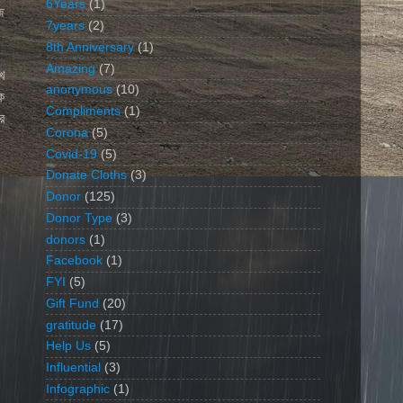
6Years
(1)
জ
7years
(2)
8th Anniversary
(1)
Amazing
(7)
ে
anonymous
(10)
ে
Compliments
(1)
র
Corona
(5)
Covid-19
(5)
Donate Cloths
(3)
Donor
(125)
Donor Type
(3)
donors
(1)
Facebook
(1)
FYI
(5)
Gift Fund
(20)
gratitude
(17)
Help Us
(5)
Influential
(3)
Infographic
(1)