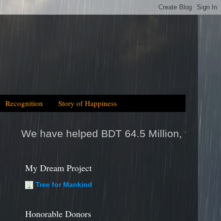
Recognition
Story of Happiness
ped BDT 64.5 Million, which is equal to 2025tk
My Dream Project
Tree for Mankind
Honorable Donors