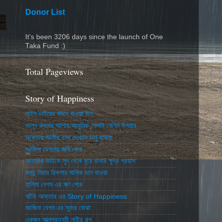
Donor List
It's been 3206 days since the launch of One
Taka Fund :)
Total Pageviews
Story of Happiness
নাইম ভাইয়ের বদলে যাওয়া দিন
ভাগ্য বদলের আশায় আধুনিক সেলাই মেশিন উপহার
আকতার আলীর বন্ধ দোকান চালু হয়েছে
মরজিনা বেগমের জমি কেনা
আতাউর ভাইকে সুদ থেকে দূরে রাখার ক্ষুদ্র প্রয়াস
মন্তু মিয়ার রিকশার মালিক বনে যাওয়া
হালিমা বেগম এর ঋণ শোধ
আঁখি আক্তার এর Story of Happiness
মরজিনা বেগম এর সুদের বোঝা
একজন আত্মপ্রত্যয়ী নারীর গল্প