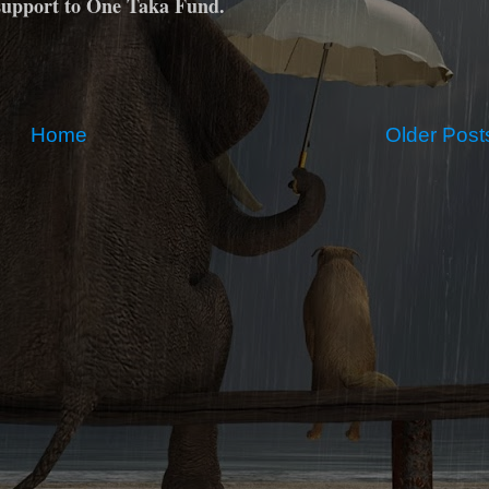
 support to One Taka Fund.
Home
Older Post