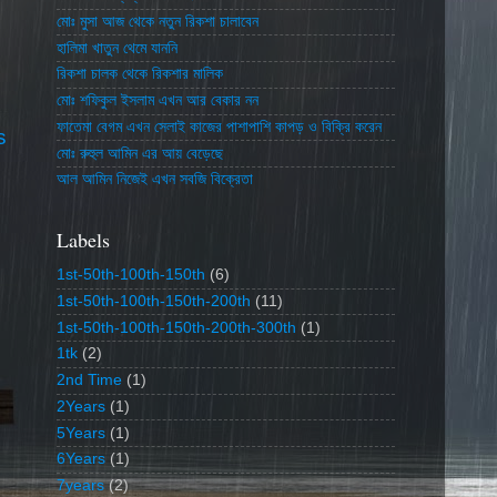
মোঃ মুসা আজ থেকে নতুন রিকশা চালাবেন
হালিমা খাতুন থেমে যাননি
রিকশা চালক থেকে রিকশার মালিক
মোঃ শফিকুল ইসলাম এখন আর বেকার নন
ফাতেমা বেগম এখন সেলাই কাজের পাশাপাশি কাপড় ও বিক্রি করেন
s
মোঃ রুহুল আমিন এর আয় বেড়েছে
আল আমিন নিজেই এখন সবজি বিক্রেতা
Labels
1st-50th-100th-150th
(6)
1st-50th-100th-150th-200th
(11)
1st-50th-100th-150th-200th-300th
(1)
1tk
(2)
2nd Time
(1)
2Years
(1)
5Years
(1)
6Years
(1)
7years
(2)