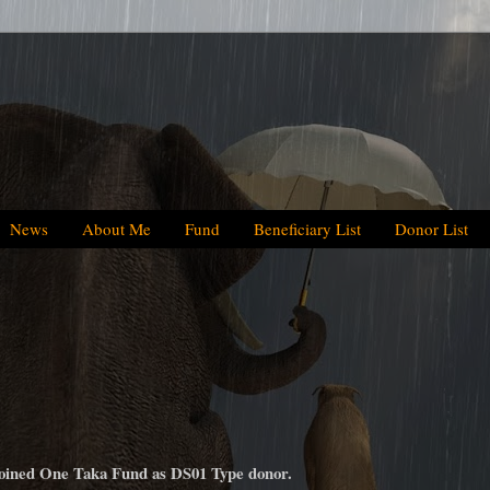
News
About Me
Fund
Beneficiary List
Donor List
We have hel
oined One Taka Fund as DS01 Type donor.