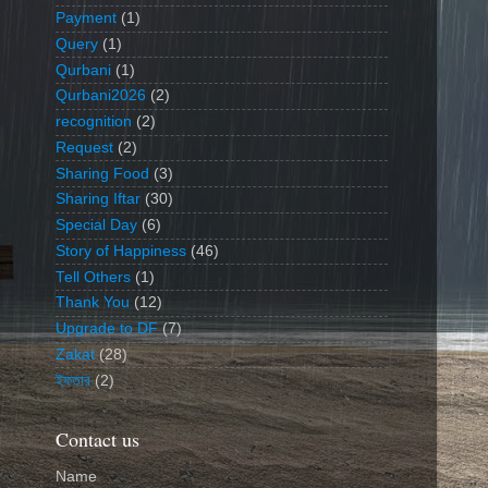
Payment
(1)
Query
(1)
Qurbani
(1)
Qurbani2026
(2)
recognition
(2)
Request
(2)
Sharing Food
(3)
Sharing Iftar
(30)
Special Day
(6)
Story of Happiness
(46)
Tell Others
(1)
Thank You
(12)
Upgrade to DF
(7)
Zakat
(28)
ইফতার
(2)
Contact us
Name