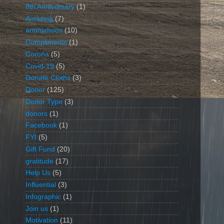
8th Anniversary
(1)
Amazing
(7)
anonymous
(10)
Compliments
(1)
Corona
(5)
Covid-19
(5)
Donate Cloths
(3)
Donor
(125)
Donor Type
(3)
donors
(1)
Facebook
(1)
FYI
(5)
Gift Fund
(20)
gratitude
(17)
Help Us
(5)
Influential
(3)
Infographic
(1)
Join us
(1)
Motivation
(11)