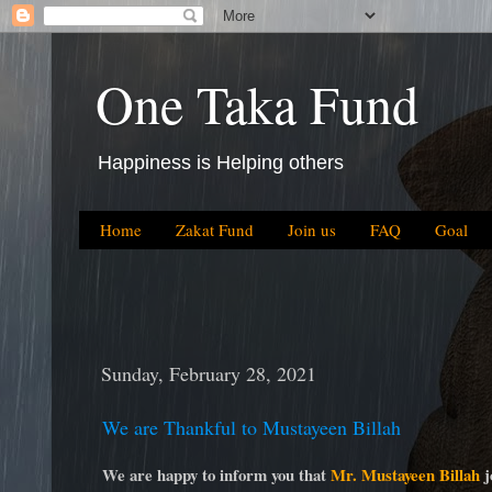
One Taka Fund
Happiness is Helping others
Home
Zakat Fund
Join us
FAQ
Goal
Sunday, February 28, 2021
We are Thankful to Mustayeen Billah
We are happy to inform you that
Mr. Mustayeen Billah
j