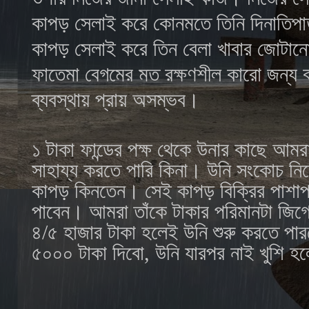
কাপড় সেলাই করে কোনমতে তিনি দিনাতিপা
কাপড় সেলাই করে তিন বেলা খাবার জোটান
ফাতেমা
বেগমের মত রক্ষণশীল কারো জন্য 
ব্যবস্থায় প্রায় অসম্ভব।
১ টাকা ফান্ডের পক্ষ থেকে উনার কাছে আম
সাহায্য করতে পারি কিনা। উনি সংকোচ নিয়
কাপড় কিনতেন। সেই কাপড় বিক্রির পাশাপা
পাবেন। আমরা তাঁকে টাকার পরিমানটা জি
৪/৫ হাজার টাকা হলেই উনি শুরু করতে 
৫০০০ টাকা দিবো, উনি যারপর নাই খুশি 