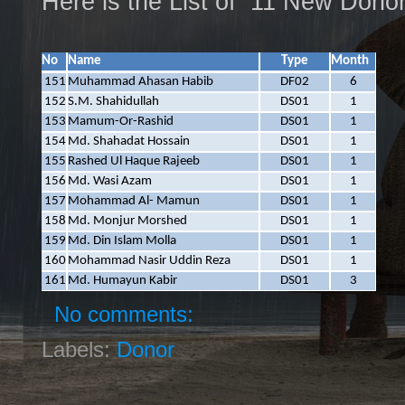
Here is the List of 11 New Dono
No
Name
Type
Month
151
Muhammad Ahasan Habib
DF02
6
152
S.M. Shahidullah
DS01
1
153
Mamum-Or-Rashid
DS01
1
154
Md. Shahadat Hossain
DS01
1
155
Rashed Ul Haque Rajeeb
DS01
1
156
Md. Wasi Azam
DS01
1
157
Mohammad Al- Mamun
DS01
1
158
Md. Monjur Morshed
DS01
1
159
Md. Din Islam Molla
DS01
1
160
Mohammad Nasir Uddin Reza
DS01
1
161
Md. Humayun Kabir
DS01
3
No comments:
Labels:
Donor