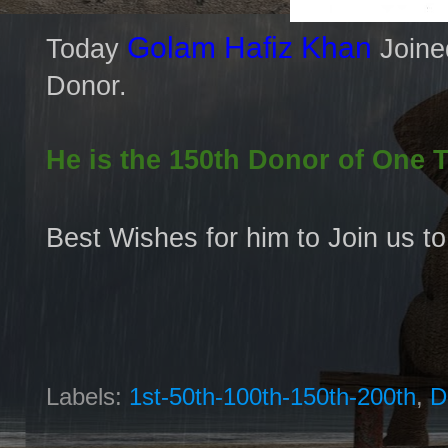
Golam Hafiz Khan
Today
Join
Donor.
He is the 150th Donor of One 
Best Wishes for him to Join us t
Labels:
1st-50th-100th-150th-200th
,
D