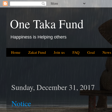
One Taka Fund
Happiness is Helping others
Home
Zakat Fund
Join us
FAQ
Goal
News
We have help
Sunday, December 31, 2017
Notice