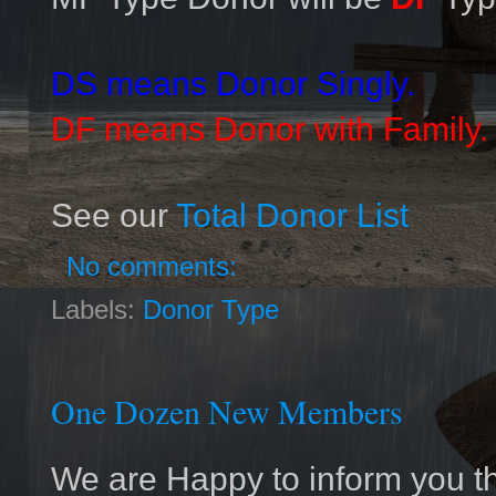
DS means Donor Singly.
DF means Donor with Family
See our
Total Donor List
No comments:
Labels:
Donor Type
One Dozen New Members
We are Happy to inform you t