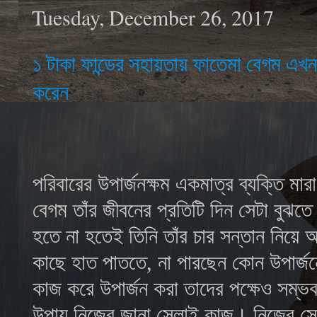
Tuesday, December 26, 2017
১ টাকা ফান্ডের সহায়তায় ফাতেমা বেগম এখ
করেন
পরিবারের উপার্জনক্ষম একমাত্র ব্যক্তি ম
বেগম
তাঁর জীবনের প্রতিটি দিন সেটা বুঝত
হতে না হতেই তিনি তাঁর চার সন্তান নিয়ে
কাছে হাত পাততে, না পারছেন কোন উপার্জন
কাজ করে উপার্জন করা তাদের পক্ষেও সম্ভব 
উপায় নিজের জানা সেলাই কাজ। নিজের সেল