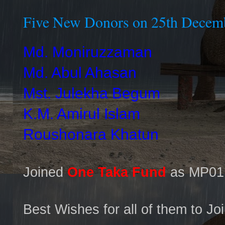
Five New Donors on 25th Decem
Md. Moniruzzaman
Md. Abul Ahasan
Mst. Julekha Begum
K.M. Amirul Islam
Roushonara Khatun
Joined
One Taka Fund
as MP01 
Best Wishes for all of them to Jo