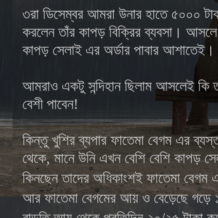
৩রা ডিসেম্বর আমরা উনার হাতে ৫০০০ টাকা
করলেন তাঁর কাপড় বিক্রির ব্যবসা। আসলে ক
কাপড় সেলাই এর অর্ডার পাবার আশাতেই।
আমরাও একটু সন্দিহান ছিলাম আসলেই কি তাঁ
বেশী পাবেন!
কিন্তু খুশির ব্যপার
ফাতেমা বেগম
এর ব্যস্ত
থেকে, মানে উনি এখন বেশি বেশি কাপড় সেল
কিনছেন তাদের অধিকাংশই
ফাতেমা বেগম
এ
আর ফাতেমা বেগমের আয় ও বেড়েছে গড়ে ১
বাড়তি আয় থেকে প্রতিদিন ২০/২৫ টাকা কর