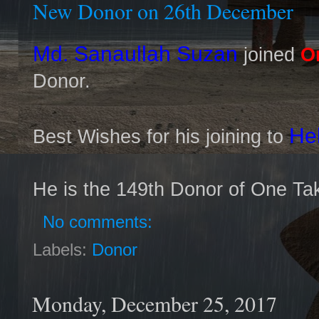
New Donor on 26th December
Md. Sanaullah Suzan
joined
O
Donor.
He
Best Wishes for his joining to
He is the 149th Donor of One Ta
No comments:
Labels:
Donor
Monday, December 25, 2017