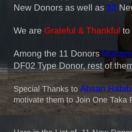
New Donors as well as
12
Ne
We are
Grateful & Thankful
to
Among the 11 Donors
Muhamm
DF02 Type Donor, rest of the
Ahsan Habib
Special Thanks to
motivate them to Join One Taka F