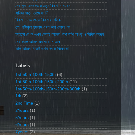
মোঃ মুসা আজ থেকে নতুন রিকশা চালাবেন
হালিমা খাতুন থেমে যাননি
রিকশা চালক থেকে রিকশার মালিক
মোঃ শফিকুল ইসলাম এখন আর বেকার নন
ফাতেমা বেগম এখন সেলাই কাজের পাশাপাশি কাপড় ও বিক্রি করেন
মোঃ রুহুল আমিন এর আয় বেড়েছে
আল আমিন নিজেই এখন সবজি বিক্রেতা
Labels
1st-50th-100th-150th
(6)
1st-50th-100th-150th-200th
(11)
1st-50th-100th-150th-200th-300th
(1)
1tk
(2)
2nd Time
(1)
2Years
(1)
5Years
(1)
6Years
(1)
7years
(2)