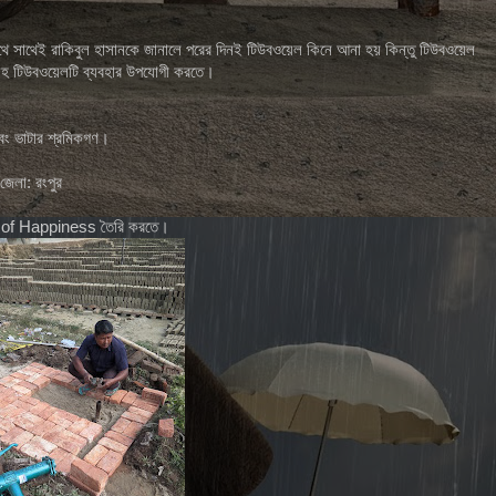
থে সাথেই রাকিবুল হাসানকে জানালে পরের দিনই টিউবওয়েল কিনে আনা হয় কিন্তু টিউবওয়েল
রা সহ টিউবওয়েলটি ব্যবহার উপযোগী করতে।
বং ভাটার শ্রমিকগণ।
 জেলা: রংপুর
ory of Happiness তৈরি করতে।