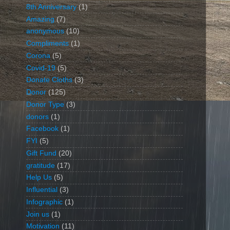
8th Anniversary
(1)
Amazing
(7)
anonymous
(10)
Compliments
(1)
Corona
(5)
Covid-19
(5)
Donate Cloths
(3)
Donor
(125)
Donor Type
(3)
donors
(1)
Facebook
(1)
FYI
(5)
Gift Fund
(20)
gratitude
(17)
Help Us
(5)
Influential
(3)
Infographic
(1)
Join us
(1)
Motivation
(11)