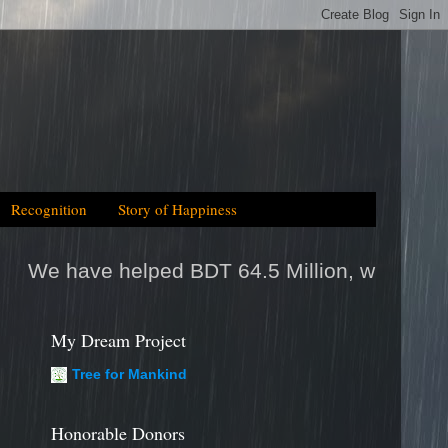
Recognition
Story of Happiness
 BDT 64.5 Million, which is equal to 2025tk h
My Dream Project
Tree for Mankind
Honorable Donors