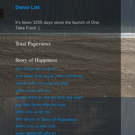
Donor List
It's been 3205 days since the launch of One
Taka Fund :)
Total Pageviews
Story of Happiness
নাইম ভাইয়ের বদলে যাওয়া দিন
ভাগ্য বদলের আশায় আধুনিক সেলাই মেশিন উপহার
আকতার আলীর বন্ধ দোকান চালু হয়েছে
মরজিনা বেগমের জমি কেনা
আতাউর ভাইকে সুদ থেকে দূরে রাখার ক্ষুদ্র প্রয়াস
মন্তু মিয়ার রিকশার মালিক বনে যাওয়া
হালিমা বেগম এর ঋণ শোধ
আঁখি আক্তার এর Story of Happiness
মরজিনা বেগম এর সুদের বোঝা
একজন আত্মপ্রত্যয়ী নারীর গল্প