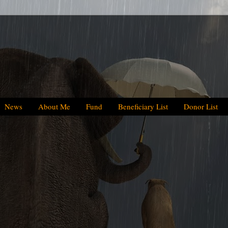
News
About Me
Fund
Beneficiary List
Donor List
We have helped