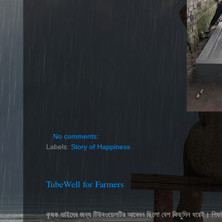
No comments:
Labels:
Story of Happiness
TubeWell for Farmers
কৃষক ভাইদের জন্য টিউবওয়েলটির আবেদন ছিলো বেশ কিছুদিন ধরেই। গিফট ফা