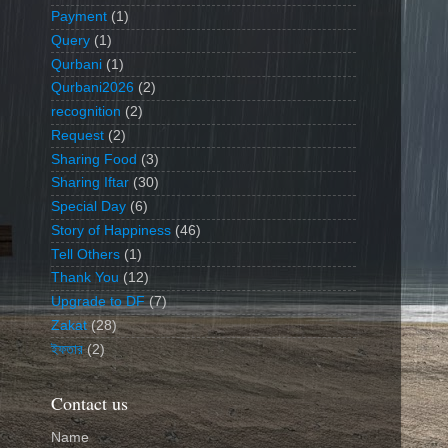
Payment
(1)
Query
(1)
Qurbani
(1)
Qurbani2026
(2)
recognition
(2)
Request
(2)
Sharing Food
(3)
Sharing Iftar
(30)
Special Day
(6)
Story of Happiness
(46)
Tell Others
(1)
Thank You
(12)
Upgrade to DF
(7)
Zakat
(28)
ইফতার
(2)
Contact us
Name