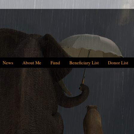
News
About Me
Fund
Beneficiary List
Donor List
We have helpe