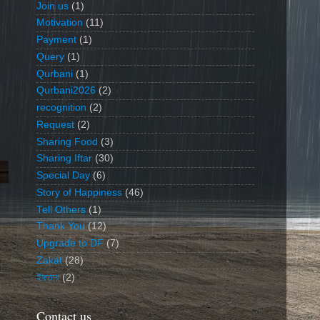
Join us
(1)
Motivation
(11)
Payment
(1)
Query
(1)
Qurbani
(1)
Qurbani2026
(2)
recognition
(2)
Request
(2)
Sharing Food
(3)
Sharing Iftar
(30)
Special Day
(6)
Story of Happiness
(46)
Tell Others
(1)
Thank You
(12)
Upgrade to DF
(7)
Zakat
(28)
ইফতার
(2)
Contact us