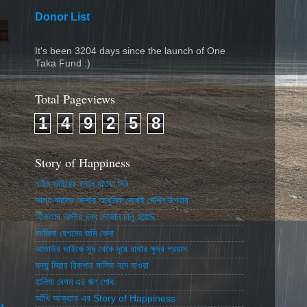
Donor List
It's been 3204 days since the launch of One
Taka Fund :)
Total Pageviews
1
4
9
2
5
8
Story of Happiness
নাইম ভাইয়ের বদলে যাওয়া দিন
ভাগ্য বদলের আশায় আধুনিক সেলাই মেশিন উপহার
আকতার আলীর বন্ধ দোকান চালু হয়েছে
মরজিনা বেগমের জমি কেনা
আতাউর ভাইকে সুদ থেকে দূরে রাখার ক্ষুদ্র প্রয়াস
মন্তু মিয়ার রিকশার মালিক বনে যাওয়া
হালিমা বেগম এর ঋণ শোধ
আঁখি আক্তার এর Story of Happiness