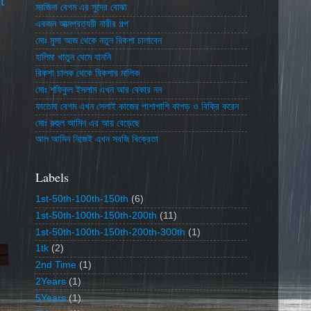
t
মরজিনা বেগম এর সুদের বোঝা
একজন আত্মপ্রত্যয়ী নারীর গল্প
মোঃ মুসা আজ থেকে নতুন রিকশা চালাবেন
হালিমা খাতুন থেমে যাননি
রিকশা চালক থেকে রিকশার মালিক
মোঃ শফিকুল ইসলাম এখন আর বেকার নন
ফাতেমা বেগম এখন সেলাই কাজের পাশাপাশি কাপড় ও বিক্রি করেন
মোঃ রুহুল আমিন এর আয় বেড়েছে
আল আমিন নিজেই এখন সবজি বিক্রেতা
Labels
1st-50th-100th-150th
(6)
1st-50th-100th-150th-200th
(11)
1st-50th-100th-150th-200th-300th
(1)
1tk
(2)
2nd Time
(1)
2Years
(1)
5Years
(1)