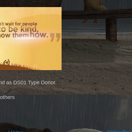
nd as DS01 Type Donor.
 others