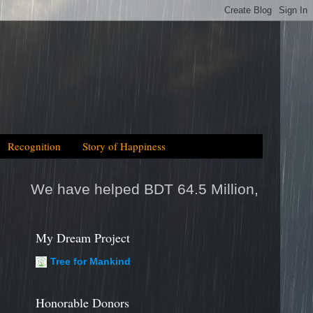
Recognition
Story of Happiness
d BDT 64.5 Million, which is equal to 2025tk h
My Dream Project
Tree for Mankind
Honorable Donors