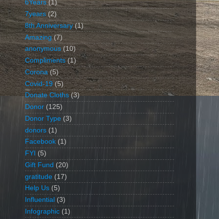
6Years
(1)
7years
(2)
8th Anniversary
(1)
Amazing
(7)
anonymous
(10)
Compliments
(1)
Corona
(5)
Covid-19
(5)
Donate Cloths
(3)
Donor
(125)
Donor Type
(3)
donors
(1)
Facebook
(1)
FYI
(5)
Gift Fund
(20)
gratitude
(17)
Help Us
(5)
Influential
(3)
Infographic
(1)