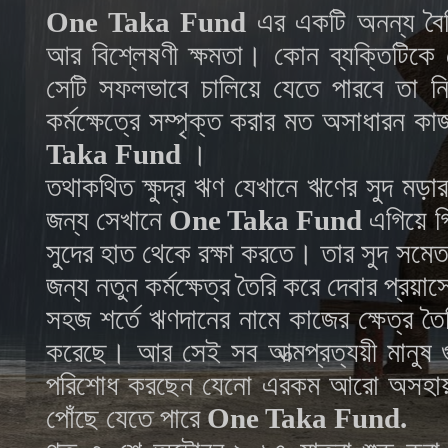
One Taka Fund
এর একটি অনন্য বৈশিষ্
আর বিশ্লেষণী ক্ষমতা। কোন ব্যক্তিটিকে ক
সেটি সফলভাবে চালিয়ে যেতে পারবে তা নিয়
কর্মক্ষেত্রে সম্পৃক্ত করার মত অসাধারন ক
Taka Fund
।
তথাকথিত ক্ষুদ্র ঋণ যেখানে ঋণের সুদ মড়
জন্য সেখানে
One Taka Fund
এগিয়ে গি
সুদের হাত থেকে রক্ষা করতে। তার সুদ সমে
জন্য নতুন কর্মক্ষেত্র তৈরি করে দেবার প্র
সহজ শর্তে ঋণদানের নামে কাজের ক্ষেত্র তৈরি
করেছে। আর সেই সব আত্মপ্রত্যয়ী মানুষ গ
পরিশোধ করছেন যেনো এরকম আরো অসহায় সংগ
পোঁছে যেতে পারে
One Taka Fund.