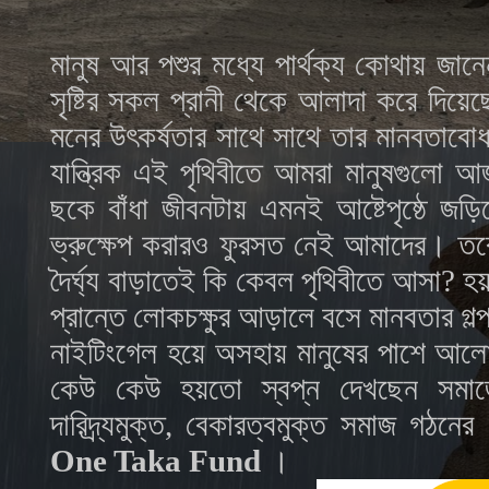
মানুষ আর পশুর মধ্যে পার্থক্য কোথায় জান
সৃষ্টির সকল প্রানী থেকে আলাদা করে দিয়েছে, 
মনের উৎকর্ষতার সাথে সাথে তার মানবতাব
যান্ত্রিক এই পৃথিবীতে আমরা মানুষগুলো আ
ছকে বাঁধা জীবনটায় এমনই আষ্টেপৃষ্ঠে জড়
ভ্রুক্ষেপ করারও ফুরসত নেই আমাদের। তবে
দৈর্ঘ্য বাড়াতেই কি কেবল পৃথিবীতে আসা
প্রান্তে লোকচক্ষুর আড়ালে বসে মানবতার গল
নাইটিংগেল হয়ে অসহায় মানুষের পাশে আলোকে
কেউ কেউ হয়তো স্বপ্ন দেখছেন সমাজের
দারিদ্র্যমুক্ত, বেকারত্বমুক্ত সমাজ গঠ
One Taka Fund
।