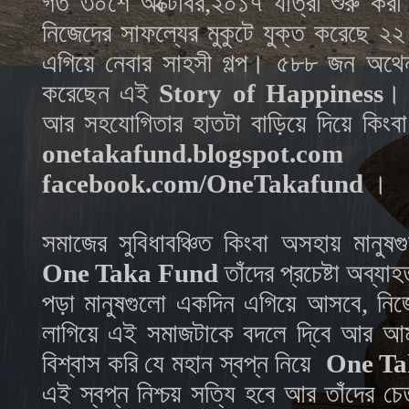
গত ৩০শে অক্টোবর,২০১৭ যাত্রা শুরু কর
নিজেদের সাফল্যের মুকুটে যুক্ত করেছে
২২
এগিয়ে নেবার সাহসী গল্প। ৫
৮৮
জন অথেন
করেছেন এই
Story of Happiness
।
আর সহযোগিতার হাতটা বাড়িয়ে দিয়ে কিংবা
onetakafund.blogspot.com
কি
facebook.com/OneTakafund
।
সমাজের সুবিধাবঞ্চিত কিংবা অসহায় মানুষ
One Taka Fund
তাঁদের প্রচেষ্টা অব্য
পড়া মানুষগুলো একদিন এগিয়ে আসবে, নিজে
লাগিয়ে এই সমাজটাকে বদলে দি্বে আর আ
বিশ্বাস করি যে মহান স্বপ্ন নিয়ে
One Ta
এই স্বপ্ন নিশ্চয় সত্যি হবে আর তাঁদের চে