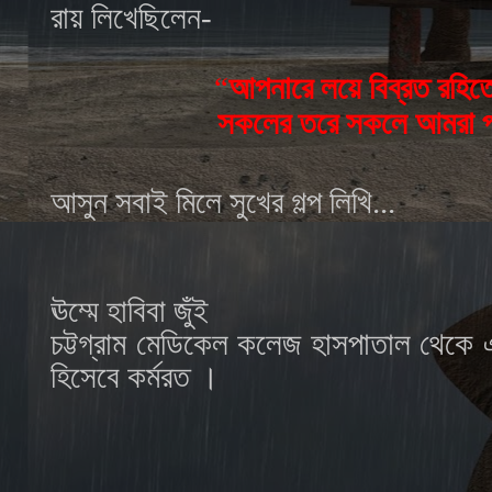
রায় লিখেছিলেন-
“
আপনারে লয়ে বিব্রত রহি
সকলের তরে সকলে আমরা প্
আসুন সবাই মিলে সুখের গল্প লিখি...
ঊম্মে হাবিবা জুঁই
চট্টগ্রাম মেডিকেল কলেজ হাসপাতাল থেকে এম
হিসেবে কর্মরত ।