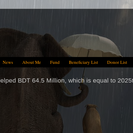
News
About Me
Fund
Beneficiary List
Donor List
on, which is equal to 2025tk help/day