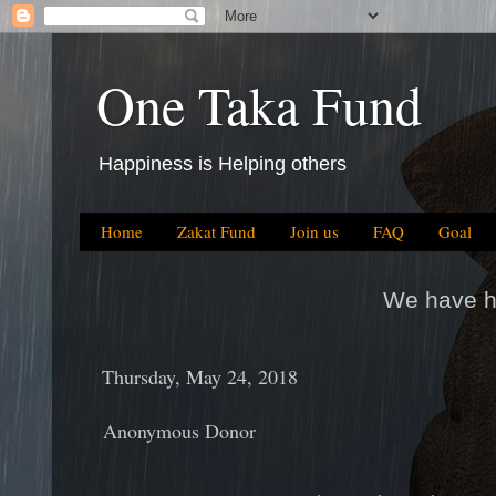
One Taka Fund
Happiness is Helping others
Home
Zakat Fund
Join us
FAQ
Goal
We have helped BDT 64.5 Milli
Thursday, May 24, 2018
Anonymous Donor