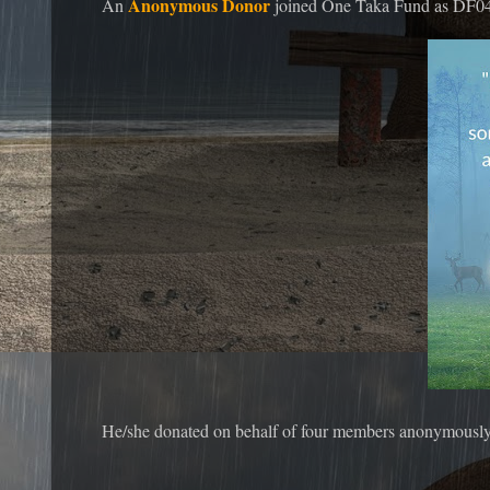
Anonymous Donor
An
joined One Taka Fund as DF0
He/she donated on behalf of four members anonymously