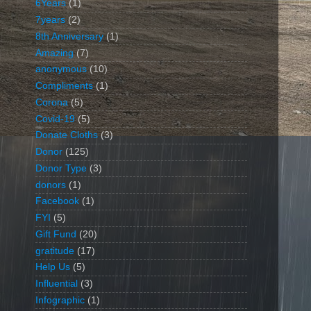
6Years
(1)
7years
(2)
8th Anniversary
(1)
Amazing
(7)
anonymous
(10)
Compliments
(1)
Corona
(5)
Covid-19
(5)
Donate Cloths
(3)
Donor
(125)
Donor Type
(3)
donors
(1)
Facebook
(1)
FYI
(5)
Gift Fund
(20)
gratitude
(17)
Help Us
(5)
Influential
(3)
Infographic
(1)