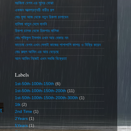
মরজিনা বেগম এর সুদের বোঝা
একজন আত্মপ্রত্যয়ী নারীর গল্প
মোঃ মুসা আজ থেকে নতুন রিকশা চালাবেন
হালিমা খাতুন থেমে যাননি
রিকশা চালক থেকে রিকশার মালিক
মোঃ শফিকুল ইসলাম এখন আর বেকার নন
ফাতেমা বেগম এখন সেলাই কাজের পাশাপাশি কাপড় ও বিক্রি করেন
মোঃ রুহুল আমিন এর আয় বেড়েছে
আল আমিন নিজেই এখন সবজি বিক্রেতা
Labels
1st-50th-100th-150th
(6)
1st-50th-100th-150th-200th
(11)
1st-50th-100th-150th-200th-300th
(1)
1tk
(2)
t
2nd Time
(1)
2Years
(1)
5Years
(1)