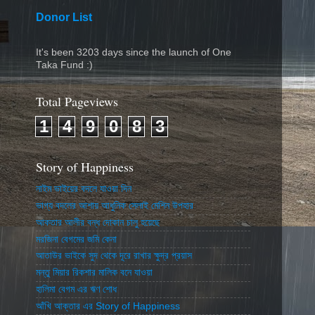
Donor List
It's been 3203 days since the launch of One
Taka Fund :)
Total Pageviews
1
4
9
0
8
3
Story of Happiness
নাইম ভাইয়ের বদলে যাওয়া দিন
ভাগ্য বদলের আশায় আধুনিক সেলাই মেশিন উপহার
আকতার আলীর বন্ধ দোকান চালু হয়েছে
মরজিনা বেগমের জমি কেনা
আতাউর ভাইকে সুদ থেকে দূরে রাখার ক্ষুদ্র প্রয়াস
মন্তু মিয়ার রিকশার মালিক বনে যাওয়া
হালিমা বেগম এর ঋণ শোধ
আঁখি আক্তার এর Story of Happiness