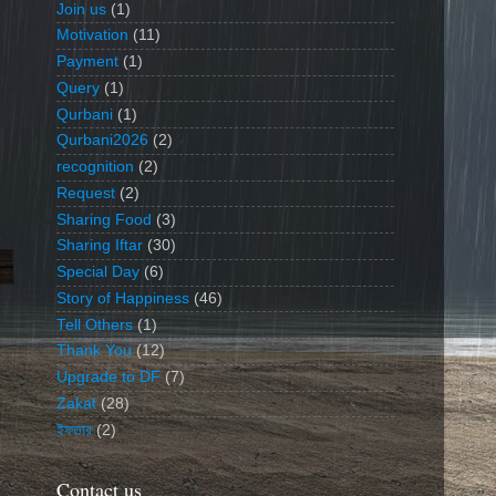
Join us
(1)
Motivation
(11)
Payment
(1)
Query
(1)
Qurbani
(1)
Qurbani2026
(2)
recognition
(2)
Request
(2)
Sharing Food
(3)
Sharing Iftar
(30)
Special Day
(6)
Story of Happiness
(46)
Tell Others
(1)
Thank You
(12)
Upgrade to DF
(7)
Zakat
(28)
ইফতার
(2)
Contact us