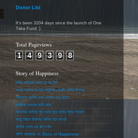
Donor List
It's been 3204 days since the launch of One
Taka Fund :)
Total Pageviews
1
4
9
3
9
8
Story of Happiness
নাইম ভাইয়ের বদলে যাওয়া দিন
ভাগ্য বদলের আশায় আধুনিক সেলাই মেশিন উপহার
আকতার আলীর বন্ধ দোকান চালু হয়েছে
মরজিনা বেগমের জমি কেনা
আতাউর ভাইকে সুদ থেকে দূরে রাখার ক্ষুদ্র প্রয়াস
মন্তু মিয়ার রিকশার মালিক বনে যাওয়া
হালিমা বেগম এর ঋণ শোধ
আঁখি আক্তার এর Story of Happiness