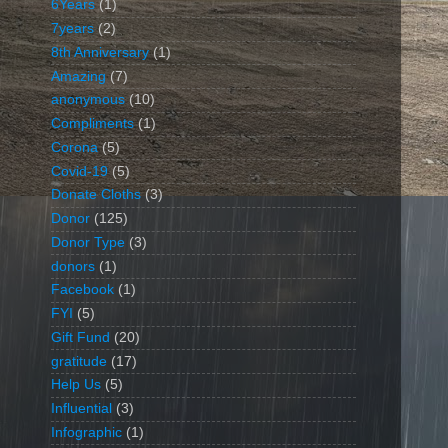
6Years
(1)
7years
(2)
8th Anniversary
(1)
Amazing
(7)
anonymous
(10)
Compliments
(1)
Corona
(5)
Covid-19
(5)
Donate Cloths
(3)
Donor
(125)
Donor Type
(3)
donors
(1)
Facebook
(1)
FYI
(5)
Gift Fund
(20)
gratitude
(17)
Help Us
(5)
Influential
(3)
Infographic
(1)