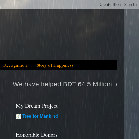
Recognition
Story of Happiness
 BDT 64.5 Million, which is equal to 2025tk h
My Dream Project
Tree for Mankind
Honorable Donors