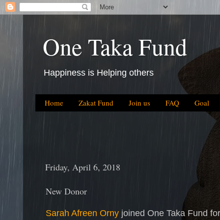
One Taka Fund
Happiness is Helping others
Home
Zakat Fund
Join us
FAQ
Goal
Friday, April 6, 2018
New Donor
Sarah Afreen Orny
joined One Taka Fund for