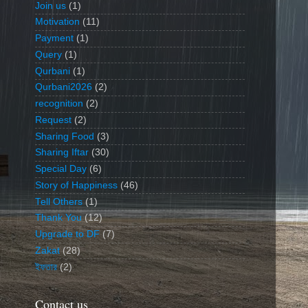
Join us
(1)
Motivation
(11)
Payment
(1)
Query
(1)
Qurbani
(1)
Qurbani2026
(2)
recognition
(2)
Request
(2)
Sharing Food
(3)
Sharing Iftar
(30)
Special Day
(6)
Story of Happiness
(46)
Tell Others
(1)
Thank You
(12)
Upgrade to DF
(7)
Zakat
(28)
ইফতার
(2)
Contact us