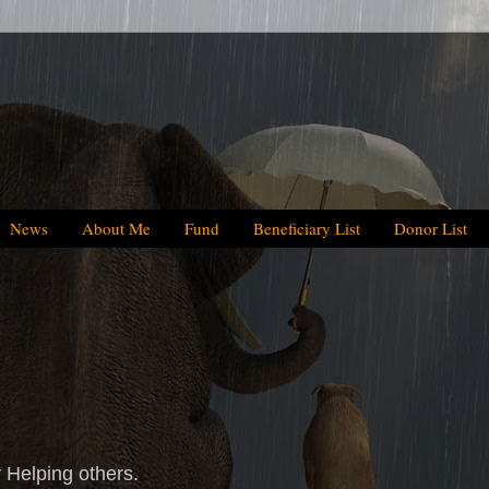
News
About Me
Fund
Beneficiary List
Donor List
We have helped
 Helping others.