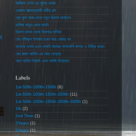
মরজিনা বেগম এর সুদের বোঝা
একজন আত্মপ্রত্যয়ী নারীর গল্প
মোঃ মুসা আজ থেকে নতুন রিকশা চালাবেন
হালিমা খাতুন থেমে যাননি
রিকশা চালক থেকে রিকশার মালিক
t
মোঃ শফিকুল ইসলাম এখন আর বেকার নন
ফাতেমা বেগম এখন সেলাই কাজের পাশাপাশি কাপড় ও বিক্রি করেন
মোঃ রুহুল আমিন এর আয় বেড়েছে
আল আমিন নিজেই এখন সবজি বিক্রেতা
Labels
1st-50th-100th-150th
(6)
1st-50th-100th-150th-200th
(11)
1st-50th-100th-150th-200th-300th
(1)
1tk
(2)
2nd Time
(1)
2Years
(1)
5Years
(1)