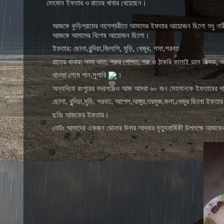
মেহমান ইফতার ও রাতের খাবার খেয়েছেন।
আজকে কুড়িগ্রামের নাগেশ্বরীতে আমাদের ইফতার আয়োজন ছিলো শুধু নারীদ
আজকে আমাদের বিশেষ আয়োজন ছিলো।
ইফতার: ছোলা,বুন্দিয়া,জিলাপি, মুড়ি, খেজুর, শসা,শরবত
রাতের খাবার: সাদা ভাত, গরুর গোসত, গরু ও ঠাকরি কালাই ডাল মিক্সড,
খাওয়া শেষে পান,সুপারি
।
অন্যদিকে রংপুরের বদরগঞ্জেও আজ আমরা ৬০ জন মেহমানকে ইফতারের দ
ছোলা, বুন্দিয়া,মুড়ি, শরবত, আপেল,আঙ্গুর,তরমুজ,কলা,খেজুর ছিলো ইফ
ছবিঃ আজকের ইফতার।
নোটঃ আমাদের একজন ডোনার উনার আব্বার মৃত্যুবার্ষিকী উপলক্ষে আজক