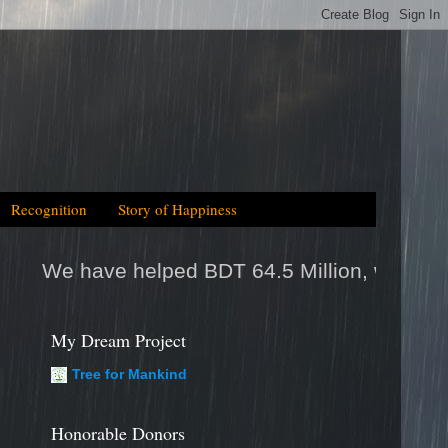
Recognition
Story of Happiness
 64.5 Million, which is equal to 2025tk help/
My Dream Project
Tree for Mankind
Honorable Donors