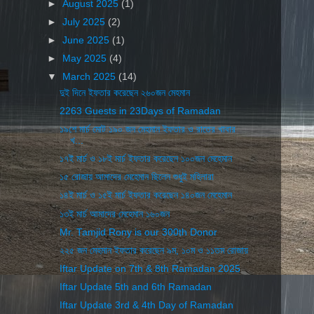
►
August 2025
(1)
►
July 2025
(2)
►
June 2025
(1)
►
May 2025
(4)
▼
March 2025
(14)
দুই দিনে ইফতার করেছেন ২৬০জন মেহমান
2263 Guests in 23Days of Ramadan
১৯শে মার্চ মোট ১৯০ জন মেহমান ইফতার ও রাতের খাবার
খ...
১৭ই মার্চ ও ১৮ই মার্চ ইফতার করেছেন ১০০জন মেহেমান
১৫ রোজায় আমাদের মেহেমান ছিলেন শুধুই মহিলারা
১৪ই মার্চ ও ১৫ই মার্চ ইফতার করেছেন ১৪০জন মেহেমান
১৩ই মার্চ আমাদের মেহেমান ১৬০জন
Mr. Tamjid Rony is our 300th Donor
২২৫ জন মেহমান ইফতার করেছেন ৯ম, ১০ম ও ১১তম রোজায়
Iftar Update on 7th & 8th Ramadan 2025
Iftar Update 5th and 6th Ramadan
Iftar Update 3rd & 4th Day of Ramadan