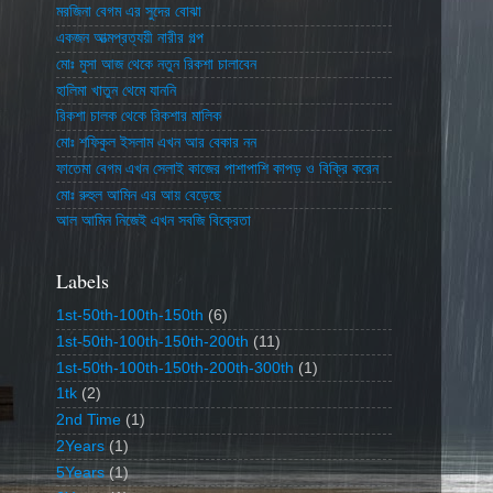
মরজিনা বেগম এর সুদের বোঝা
একজন আত্মপ্রত্যয়ী নারীর গল্প
মোঃ মুসা আজ থেকে নতুন রিকশা চালাবেন
হালিমা খাতুন থেমে যাননি
রিকশা চালক থেকে রিকশার মালিক
মোঃ শফিকুল ইসলাম এখন আর বেকার নন
ফাতেমা বেগম এখন সেলাই কাজের পাশাপাশি কাপড় ও বিক্রি করেন
মোঃ রুহুল আমিন এর আয় বেড়েছে
আল আমিন নিজেই এখন সবজি বিক্রেতা
Labels
1st-50th-100th-150th
(6)
1st-50th-100th-150th-200th
(11)
1st-50th-100th-150th-200th-300th
(1)
1tk
(2)
2nd Time
(1)
2Years
(1)
5Years
(1)