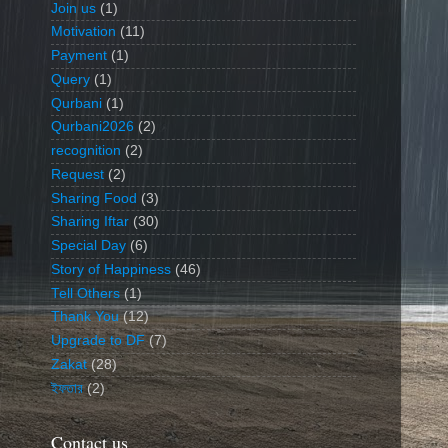
Join us
(1)
Motivation
(11)
Payment
(1)
Query
(1)
Qurbani
(1)
Qurbani2026
(2)
recognition
(2)
Request
(2)
Sharing Food
(3)
Sharing Iftar
(30)
Special Day
(6)
Story of Happiness
(46)
Tell Others
(1)
Thank You
(12)
Upgrade to DF
(7)
Zakat
(28)
ইফতার
(2)
Contact us