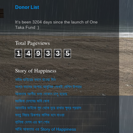
Donor List
It's been 3204 days since the launch of One
Taka Fund :)
Total Pageviews
1
4
9
3
3
5
Story of Happiness
নাইম ভাইয়ের বদলে যাওয়া দিন
ভাগ্য বদলের আশায় আধুনিক সেলাই মেশিন উপহার
আকতার আলীর বন্ধ দোকান চালু হয়েছে
মরজিনা বেগমের জমি কেনা
আতাউর ভাইকে সুদ থেকে দূরে রাখার ক্ষুদ্র প্রয়াস
মন্তু মিয়ার রিকশার মালিক বনে যাওয়া
হালিমা বেগম এর ঋণ শোধ
আঁখি আক্তার এর Story of Happiness