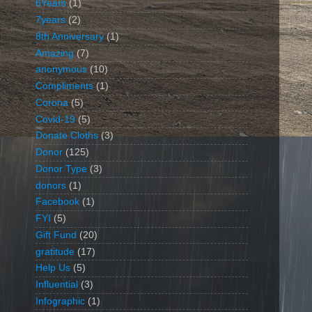
6Years
(1)
7years
(2)
8th Anniversary
(1)
Amazing
(7)
anonymous
(10)
Compliments
(1)
Corona
(5)
Covid-19
(5)
Donate Cloths
(3)
Donor
(125)
Donor Type
(3)
donors
(1)
Facebook
(1)
FYI
(5)
Gift Fund
(20)
gratitude
(17)
Help Us
(5)
Influential
(3)
Infographic
(1)