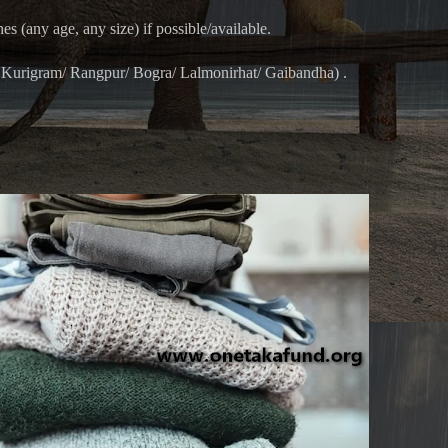
s (any age, any size) if possible/available.
 ( Kurigram/ Rangpur/ Bogra/ Lalmonirhat/ Gaibandha) .