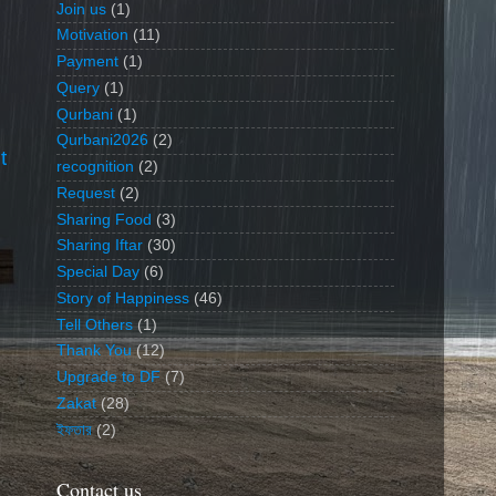
Join us
(1)
Motivation
(11)
Payment
(1)
Query
(1)
Qurbani
(1)
Qurbani2026
(2)
t
recognition
(2)
Request
(2)
Sharing Food
(3)
Sharing Iftar
(30)
Special Day
(6)
Story of Happiness
(46)
Tell Others
(1)
Thank You
(12)
Upgrade to DF
(7)
Zakat
(28)
ইফতার
(2)
Contact us