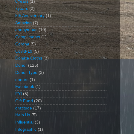
6Years
(1)
7years
(2)
8th Anniversary
(1)
Amazing
(7)
anonymous
(10)
Compliments
(1)
Corona
(5)
Covid-19
(5)
Donate Cloths
(3)
Donor
(125)
Donor Type
(3)
donors
(1)
Facebook
(1)
FYI
(5)
Gift Fund
(20)
gratitude
(17)
Help Us
(5)
Influential
(3)
Infographic
(1)