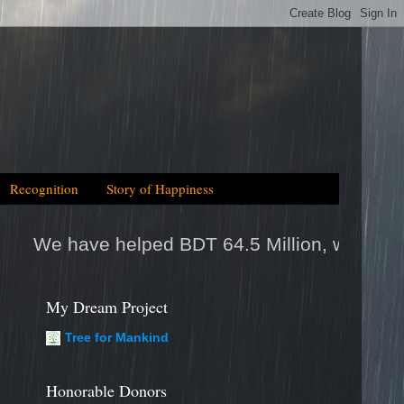
Recognition
Story of Happiness
 BDT 64.5 Million, which is equal to 2025tk h
My Dream Project
Tree for Mankind
Honorable Donors