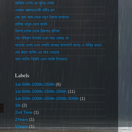
মরজিনা বেগম এর সুদের বোঝা
একজন আত্মপ্রত্যয়ী নারীর গল্প
মোঃ মুসা আজ থেকে নতুন রিকশা চালাবেন
হালিমা খাতুন থেমে যাননি
রিকশা চালক থেকে রিকশার মালিক
মোঃ শফিকুল ইসলাম এখন আর বেকার নন
ফাতেমা বেগম এখন সেলাই কাজের পাশাপাশি কাপড় ও বিক্রি করেন
মোঃ রুহুল আমিন এর আয় বেড়েছে
আল আমিন নিজেই এখন সবজি বিক্রেতা
Labels
1st-50th-100th-150th
(6)
1st-50th-100th-150th-200th
(11)
1st-50th-100th-150th-200th-300th
(1)
1tk
(2)
2nd Time
(1)
2Years
(1)
5Years
(1)