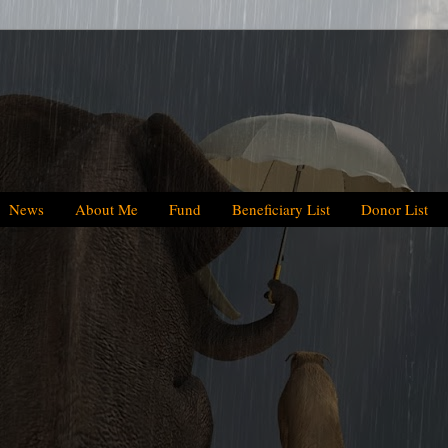
News
About Me
Fund
Beneficiary List
Donor List
We have helped