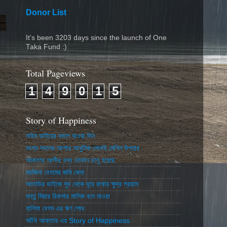
Donor List
It's been 3203 days since the launch of One
Taka Fund :)
Total Pageviews
1
4
9
0
1
5
Story of Happiness
নাইম ভাইয়ের বদলে যাওয়া দিন
ভাগ্য বদলের আশায় আধুনিক সেলাই মেশিন উপহার
আকতার আলীর বন্ধ দোকান চালু হয়েছে
মরজিনা বেগমের জমি কেনা
আতাউর ভাইকে সুদ থেকে দূরে রাখার ক্ষুদ্র প্রয়াস
মন্তু মিয়ার রিকশার মালিক বনে যাওয়া
হালিমা বেগম এর ঋণ শোধ
আঁখি আক্তার এর Story of Happiness