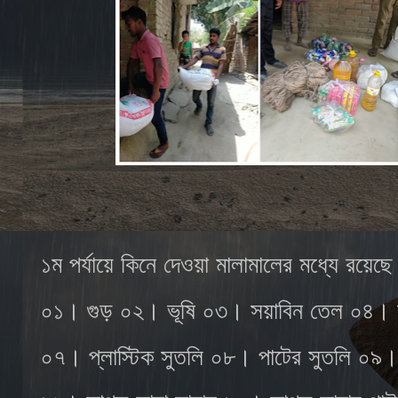
১ম পর্যায়ে কিনে দেওয়া মালামালের মধ্যে রয়েছে
০১। গুড় ০২। ভূষি ০৩। সয়াবিন তেল ০৪।
০৭। প্লাস্টিক সুতলি ০৮। পাটের সুতলি ০৯