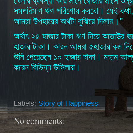
খেলার ব্যবস্থা করি মানে রোজার মাসে ভ
সমপরিমাণ ঋণ পরিশোধ করবো। যেই কথা
আমরা উপহারের অর্থটা বুঝিয়ে দিলাম।"
অর্থাৎ ২৫ হাজার টাকা ঋণ নিয়ে আতাউর 
হাজার টাকা। কারন আমরা ৫হাজার কম নি
উনি পেয়েছেন ১০ হাজার টাকা। মহান আল্লা
করেন বিভিন্ন উসিলায়।
Labels:
Story of Happiness
No comments: