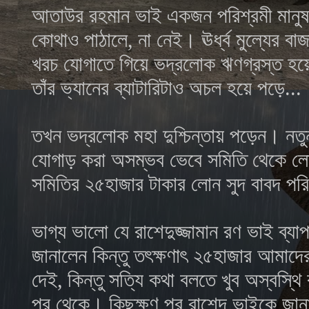
আতাউর রহমান ভাই একজন পরিশ্রমী মানু
কোথাও পাঠালে
,
না নেই। ঊর্ধ্ব মুল্যের ব
খরচ যোগাতে গিয়ে ভদ্রলোক ঋণগ্রস্ত হয়
তাঁর ভ্যানের ব্যাটারিটাও অচল হয়ে পড়ে...
তখন ভদ্রলোক মহা দুশ্চিন্তায় পড়েন। নতু
যোগাড় করা অসম্ভব ভেবে সমিতি থেকে লো
সমিতির ২৫হাজার টাকার লোন সুদ বাবদ পর
ভাগ্য ভালো যে রাশেদুজ্জামান রণ ভাই ব্য
জানালেন কিন্তু তৎক্ষণাৎ ২৫হাজার আমাদের
দেই
,
কিন্তু সত্যি কথা বলতে খুব অস্বস্থ
পর থেকে। কিছুক্ষণ পর রাশেদ ভাইকে জানা