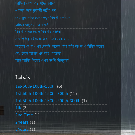
মরজিনা বেগম এর সুদের বোঝা
একজন আত্মপ্রত্যয়ী নারীর গল্প
মোঃ মুসা আজ থেকে নতুন রিকশা চালাবেন
হালিমা খাতুন থেমে যাননি
রিকশা চালক থেকে রিকশার মালিক
মোঃ শফিকুল ইসলাম এখন আর বেকার নন
ফাতেমা বেগম এখন সেলাই কাজের পাশাপাশি কাপড় ও বিক্রি করেন
মোঃ রুহুল আমিন এর আয় বেড়েছে
আল আমিন নিজেই এখন সবজি বিক্রেতা
Labels
1st-50th-100th-150th
(6)
1st-50th-100th-150th-200th
(11)
1st-50th-100th-150th-200th-300th
(1)
1tk
(2)
2nd Time
(1)
2Years
(1)
5Years
(1)