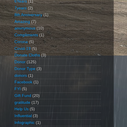
6Years
(1)
7years
(2)
8th Anniversary
(1)
Amazing
(7)
anonymous
(10)
Compliments
(1)
Corona
(5)
Covid-19
(5)
Donate Cloths
(3)
Donor
(125)
Donor Type
(3)
donors
(1)
Facebook
(1)
FYI
(5)
Gift Fund
(20)
gratitude
(17)
Help Us
(5)
Influential
(3)
Infographic
(1)