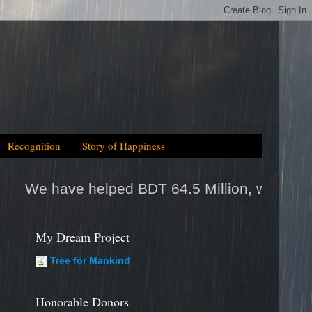
Recognition
Story of Happiness
d BDT 64.5 Million, which is equal to 2025tk 
My Dream Project
Tree for Mankind
Honorable Donors