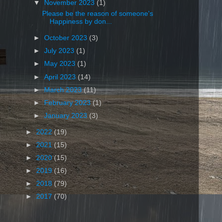
▼
November 2023
(1)
Please be the reason of someone's
Happiness by don...
►
October 2023
(3)
►
July 2023
(1)
►
May 2023
(1)
►
April 2023
(14)
►
March 2023
(11)
►
February 2023
(1)
►
January 2023
(3)
►
2022
(19)
►
2021
(15)
►
2020
(15)
►
2019
(16)
►
2018
(79)
►
2017
(70)