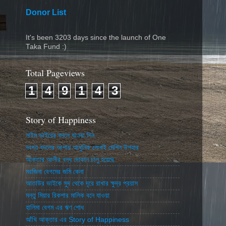
Donor List
It's been 3203 days since the launch of One
Taka Fund :)
Total Pageviews
1
4
9
1
4
3
Story of Happiness
নাইম ভাইয়ের বদলে যাওয়া দিন
ভাগ্য বদলের আশায় আধুনিক সেলাই মেশিন উপহার
আকতার আলীর বন্ধ দোকান চালু হয়েছে
মরজিনা বেগমের জমি কেনা
আতাউর ভাইকে সুদ থেকে দূরে রাখার ক্ষুদ্র প্রয়াস
মন্তু মিয়ার রিকশার মালিক বনে যাওয়া
হালিমা বেগম এর ঋণ শোধ
আঁখি আক্তার এর Story of Happiness