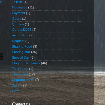
t
Join us
(1)
Motivation
(11)
Payment
(1)
Query
(1)
Qurbani
(1)
Qurbani2026
(2)
recognition
(2)
Request
(2)
Sharing Food
(3)
Sharing Iftar
(30)
Special Day
(6)
Story of Happiness
(46)
Tell Others
(1)
Thank You
(12)
Upgrade to DF
(7)
Zakat
(28)
ইফতার
(2)
Contact us