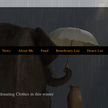
News
About Me
Fund
Beneficiary List
Donor List
We have helpe
donating Clothes in this winter