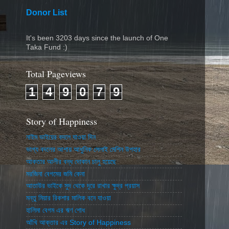
Donor List
It's been 3203 days since the launch of One
Taka Fund :)
Total Pageviews
1
4
9
0
7
9
Story of Happiness
নাইম ভাইয়ের বদলে যাওয়া দিন
ভাগ্য বদলের আশায় আধুনিক সেলাই মেশিন উপহার
আকতার আলীর বন্ধ দোকান চালু হয়েছে
মরজিনা বেগমের জমি কেনা
আতাউর ভাইকে সুদ থেকে দূরে রাখার ক্ষুদ্র প্রয়াস
মন্তু মিয়ার রিকশার মালিক বনে যাওয়া
হালিমা বেগম এর ঋণ শোধ
আঁখি আক্তার এর Story of Happiness