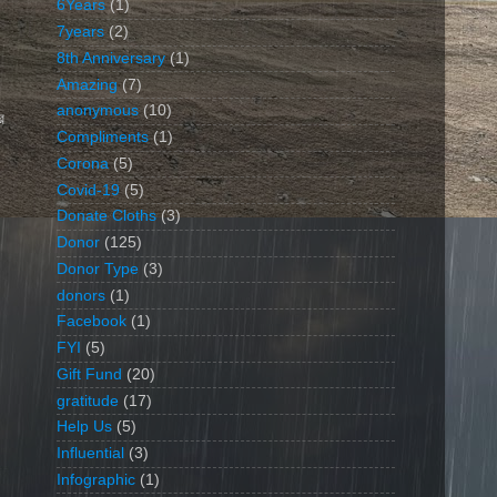
6Years
(1)
7years
(2)
8th Anniversary
(1)
Amazing
(7)
anonymous
(10)
র
Compliments
(1)
Corona
(5)
Covid-19
(5)
Donate Cloths
(3)
Donor
(125)
Donor Type
(3)
donors
(1)
Facebook
(1)
FYI
(5)
Gift Fund
(20)
gratitude
(17)
Help Us
(5)
Influential
(3)
Infographic
(1)