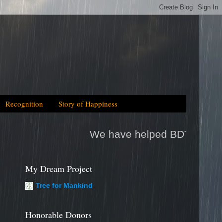
Recognition
Story of Happiness
We have helped BDT 64.5 Million, which is equ
My Dream Project
Tree for Mankind
Honorable Donors