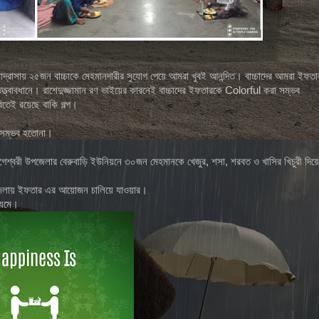
মাদ্রাসায় ২৫জন বাচ্চাকে মেহমানদারীর সুযোগ পেয়ে আমরা খুবই আনন্দিত। বাচ্চাদের আমরা ইফতা
তত্ত্বাবধানে। রাশেদুজ্জামান রণ ভাইয়ের কারনেই বাচ্চাদের ইফতারকে Colorful করা সম্ভব
িতেই রয়েছে বাকি গল্প।
ই সম্ভব হতোনা।
গেশ্বরী উপজেলার বেরুবাড়ি ইউনিয়নে ৩০জন মেহমানকে খেজুর, শসা, শরবত ও খাসির খিচুরী দিয়ে
 উপজেলায় ইফতার এর আয়োজন চালিয়ে যাওয়ার।
ধ্যমে।