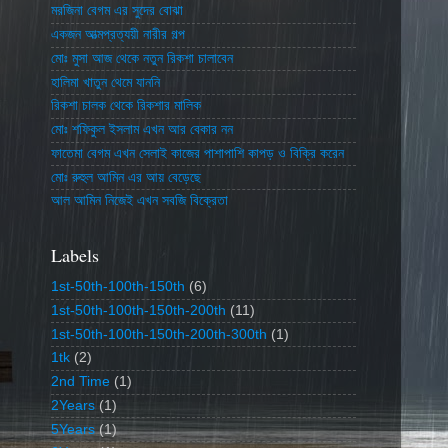
মরজিনা বেগম এর সুদের বোঝা
একজন আত্মপ্রত্যয়ী নারীর গল্প
মোঃ মুসা আজ থেকে নতুন রিকশা চালাবেন
হালিমা খাতুন থেমে যাননি
রিকশা চালক থেকে রিকশার মালিক
মোঃ শফিকুল ইসলাম এখন আর বেকার নন
ফাতেমা বেগম এখন সেলাই কাজের পাশাপাশি কাপড় ও বিক্রি করেন
মোঃ রুহুল আমিন এর আয় বেড়েছে
আল আমিন নিজেই এখন সবজি বিক্রেতা
Labels
1st-50th-100th-150th
(6)
1st-50th-100th-150th-200th
(11)
1st-50th-100th-150th-200th-300th
(1)
1tk
(2)
2nd Time
(1)
2Years
(1)
5Years
(1)