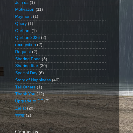
Join us
(1)
Motivation
(11)
Payment
(1)
Query
(1)
Qurbani
(1)
Qurbani2026
(2)
recognition
(2)
Request
(2)
Sharing Food
(3)
Sharing Iftar
(30)
Special Day
(6)
Story of Happiness
(46)
Tell Others
(1)
Thank You
(12)
Upgrade to DF
(7)
Zakat
(28)
ইফতার
(2)
Contact us