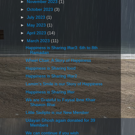
►
November 2023
(1)
►
October 2023
(3)
►
July 2023
(1)
►
May 2023
(1)
►
April 2023
(14)
▼
March 2023
(11)
Happiness is Sharing Iftar3: 6th to 8th
Ramadan
Wheel Chair: A Story of Happiness
Happiness is Sharing food
Happiness is Sharing Iftar2
Lamim's Smile is our Story of Happiness
Happiness is Sharing Ifter
We are Grateful to Faysal Ibne Khair
Shawon Bhai
Little Sadipto is our New Member
Udayan Ghosh again donated for 39
Members
We can continue if you wish