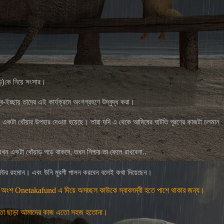
পড়ে)কে নিয়ে সংসার।
্ব-ইচ্ছায় তাদের এই কার্যক্রমে অংশগ্রহণে উদ্বুদ্ধ করা।
এবং একটা খোঁয়ার উপহার দেওয়া হয়েছে। তারা যদি এ থেকে আমিষের ঘাটতি পূরণের কাজটা চলমান
খন একটা খোঁয়াড় পড়ে থাকবে, তখন নিশ্চয় তা ফেলে রাখবেনা..
াউর রহমান। এবং উনি মুরগী পালন করবেন বলেই কথা দিয়েছেন।
ি অংশ Onetakafund এ দিয়ে অসচ্ছল কাউকে স্বাবলম্বী হতে পাশে থাকার জন্য।
 সহায়তা ছাড়া আমাদের কাজ এতো সহজ হতোনা।