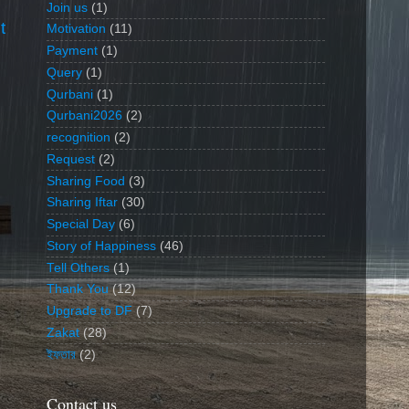
Join us
(1)
t
Motivation
(11)
Payment
(1)
Query
(1)
Qurbani
(1)
Qurbani2026
(2)
recognition
(2)
Request
(2)
Sharing Food
(3)
Sharing Iftar
(30)
Special Day
(6)
Story of Happiness
(46)
Tell Others
(1)
Thank You
(12)
Upgrade to DF
(7)
Zakat
(28)
ইফতার
(2)
Contact us