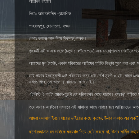
আতাউর রহমান
পিতাঃ আফাজউদ্দিন প্রামাণিক
শাহবাজপুর, সোনাতলা, বগুড়া
পেশাঃ ভ্যান(লোন নিয়ে কিনেছে)চালক।
গৃহকর্মী স্ত্রী ও এক ছেলে(চতুর্থ শ্রেণীতে পড়ে)-এক মেয়ে(প্রথম শ্রেণীতে 
আমাদের মূল টার্গেট, একটা পরিবারের আমিষের ঘাটতি কিছুটা পূরণ করা এবং স
তাই দাতার ইচ্ছানুযায়ী এই পরিবারের জন্য ৮টা দেশি মুরগী ও ২টা মোরগ 
রাখতে পারে, তো ভালো। নাহলেও ক্ষতি নাই।
এটলিস্ট ঐ কয়টা মোরগ-মুরগি তো পরিবারসহ খেতে পারবে। তাছাড়া বাড়িতে য
তবে অভাব-অনটনের সংসারে এই সাহায্য কাজে লাগবে বলে জানিয়েছেন আত
আমরা ফয়সাল ইবনে খায়ের ভাইয়ের কাছে কৃতজ্ঞ, উনার যাকাত এর একট
রাশেদুজ্জামান রন ভাইকে ধন্যবাদ দিয়ে ছোট করবো না, উনার সার্বিক