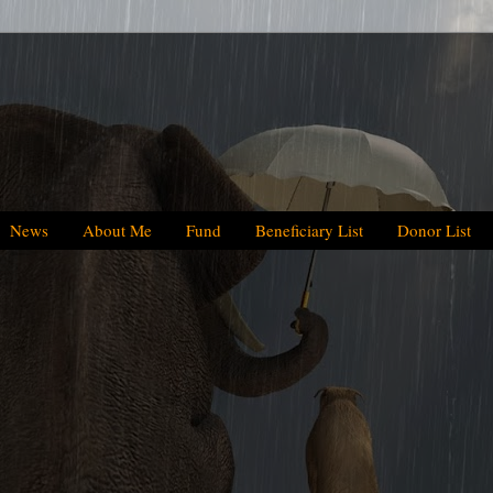
News
About Me
Fund
Beneficiary List
Donor List
We have helped