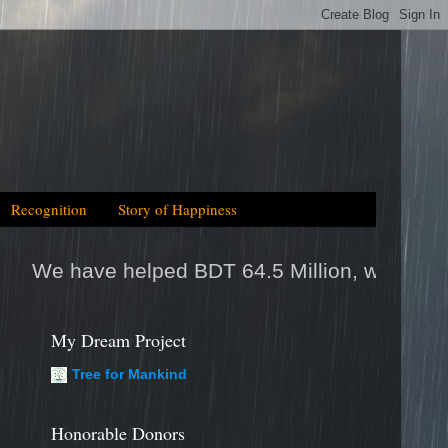
Recognition
Story of Happiness
 BDT 64.5 Million, which is equal to 2025tk h
My Dream Project
Tree for Mankind
Honorable Donors