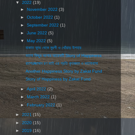
▼
2022
(19)
►
November 2022
(3)
►
October 2022
(1)
►
September 2022
(1)
►
June 2022
(5)
▼
May 2022
(5)
যাকাত ফান্ড থেকে মুরগী ও খোঁয়াড় উপহার
ভালো কিছুর আশায় আরেকটি Story of Happiness
রাশেদুজ্জামান রণ ভাই এর প্রতি কৃতজ্ঞতা ও ভালোবাসা
Another Happiness Story by Zakat Fund
Story of Happiness by Zakat Fund
►
April 2022
(2)
►
March 2022
(1)
►
February 2022
(1)
►
2021
(15)
►
2020
(15)
►
2019
(16)