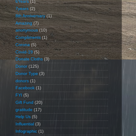
6Years
(1)
7years
(2)
8th Anniversary
(1)
Amazing
(7)
anonymous
(10)
Compliments
(1)
Corona
(5)
Covid-19
(5)
Donate Cloths
(3)
Donor
(125)
Donor Type
(3)
donors
(1)
Facebook
(1)
FYI
(5)
Gift Fund
(20)
gratitude
(17)
Help Us
(5)
Influential
(3)
Infographic
(1)