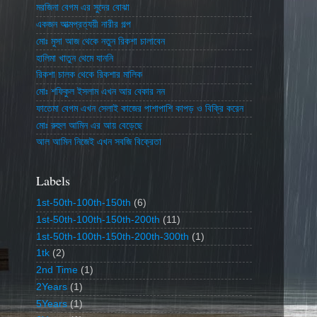
মরজিনা বেগম এর সুদের বোঝা
একজন আত্মপ্রত্যয়ী নারীর গল্প
মোঃ মুসা আজ থেকে নতুন রিকশা চালাবেন
হালিমা খাতুন থেমে যাননি
রিকশা চালক থেকে রিকশার মালিক
মোঃ শফিকুল ইসলাম এখন আর বেকার নন
ফাতেমা বেগম এখন সেলাই কাজের পাশাপাশি কাপড় ও বিক্রি করেন
মোঃ রুহুল আমিন এর আয় বেড়েছে
আল আমিন নিজেই এখন সবজি বিক্রেতা
Labels
1st-50th-100th-150th
(6)
1st-50th-100th-150th-200th
(11)
1st-50th-100th-150th-200th-300th
(1)
1tk
(2)
2nd Time
(1)
2Years
(1)
5Years
(1)