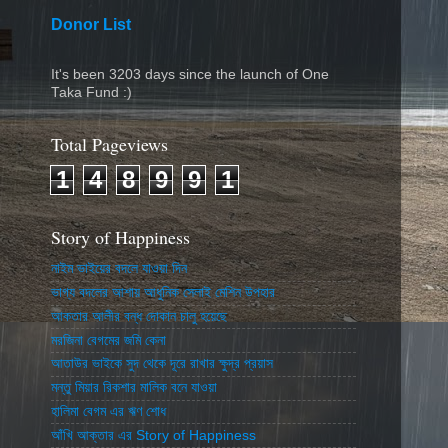
Donor List
It's been 3203 days since the launch of One
Taka Fund :)
Total Pageviews
1
4
8
9
9
1
Story of Happiness
নাইম ভাইয়ের বদলে যাওয়া দিন
ভাগ্য বদলের আশায় আধুনিক সেলাই মেশিন উপহার
আকতার আলীর বন্ধ দোকান চালু হয়েছে
মরজিনা বেগমের জমি কেনা
আতাউর ভাইকে সুদ থেকে দূরে রাখার ক্ষুদ্র প্রয়াস
মন্তু মিয়ার রিকশার মালিক বনে যাওয়া
হালিমা বেগম এর ঋণ শোধ
আঁখি আক্তার এর Story of Happiness