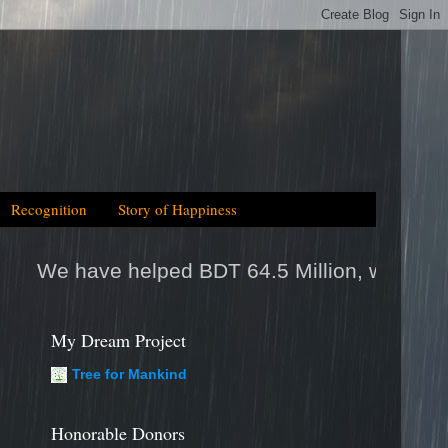
Recognition
Story of Happiness
d BDT 64.5 Million, which is equal to 2025tk 
My Dream Project
Tree for Mankind
Honorable Donors