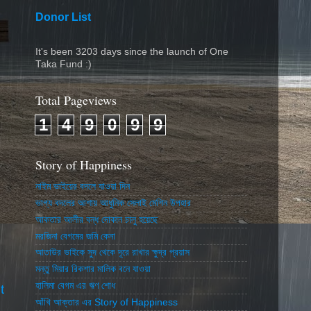
Donor List
It's been 3203 days since the launch of One
Taka Fund :)
Total Pageviews
1
4
9
0
9
9
Story of Happiness
নাইম ভাইয়ের বদলে যাওয়া দিন
ভাগ্য বদলের আশায় আধুনিক সেলাই মেশিন উপহার
আকতার আলীর বন্ধ দোকান চালু হয়েছে
মরজিনা বেগমের জমি কেনা
আতাউর ভাইকে সুদ থেকে দূরে রাখার ক্ষুদ্র প্রয়াস
মন্তু মিয়ার রিকশার মালিক বনে যাওয়া
হালিমা বেগম এর ঋণ শোধ
t
আঁখি আক্তার এর Story of Happiness