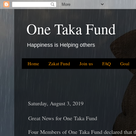
One Taka Fund
Happiness is Helping others
Home
Zakat Fund
Join us
FAQ
Goal
Saturday, August 3, 2019
Great News for One Taka Fund
Four Members of One Taka Fund declared that th