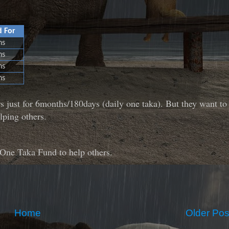
 For
hs
hs
hs
hs
 just for 6months/180days (daily one taka). But they want to
lping others.
n One Taka Fund to help others.
Home
Older Pos