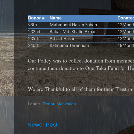
Donor #
Name
Donated
98th
Mahmudul Hasan Sohan
12Mont
232nd
Babar Md. Khalid Akbar
12Mont
235th
Ashraf Hasan
12Mont
240th
Rahnuma Tarannum
18Mont
Our Policy was to collect donation from members
continue their donation to One Taka Fund for He
We are Thankful to all of them for their Trust i
Labels:
Donor
,
Motivation
Newer Post