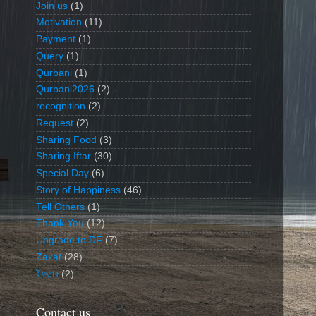
Join us
(1)
Motivation
(11)
Payment
(1)
Query
(1)
Qurbani
(1)
Qurbani2026
(2)
recognition
(2)
Request
(2)
Sharing Food
(3)
Sharing Iftar
(30)
Special Day
(6)
Story of Happiness
(46)
Tell Others
(1)
Thank You
(12)
Upgrade to DF
(7)
Zakat
(28)
ইফতার
(2)
Contact us