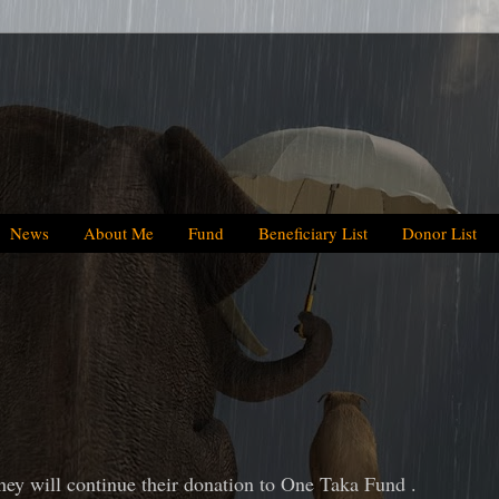
News
About Me
Fund
Beneficiary List
Donor List
We have helpe
ey will continue their donation to One Taka Fund .