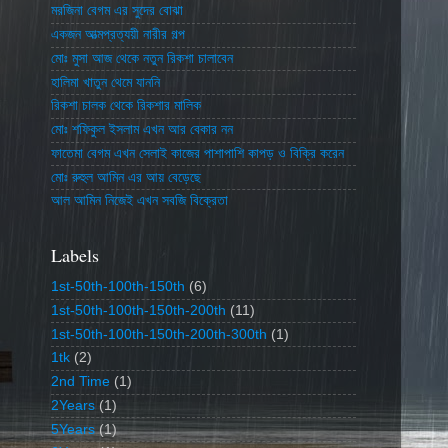
মরজিনা বেগম এর সুদের বোঝা
একজন আত্মপ্রত্যয়ী নারীর গল্প
মোঃ মুসা আজ থেকে নতুন রিকশা চালাবেন
হালিমা খাতুন থেমে যাননি
রিকশা চালক থেকে রিকশার মালিক
মোঃ শফিকুল ইসলাম এখন আর বেকার নন
ফাতেমা বেগম এখন সেলাই কাজের পাশাপাশি কাপড় ও বিক্রি করেন
মোঃ রুহুল আমিন এর আয় বেড়েছে
আল আমিন নিজেই এখন সবজি বিক্রেতা
Labels
1st-50th-100th-150th
(6)
1st-50th-100th-150th-200th
(11)
1st-50th-100th-150th-200th-300th
(1)
1tk
(2)
2nd Time
(1)
2Years
(1)
5Years
(1)