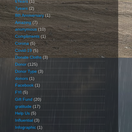
6Years
(1)
7years
(2)
8th Anniversary
(1)
Amazing
(7)
anonymous
(10)
Compliments
(1)
Corona
(5)
Covid-19
(5)
Donate Cloths
(3)
Donor
(125)
Donor Type
(3)
donors
(1)
Facebook
(1)
FYI
(5)
Gift Fund
(20)
gratitude
(17)
Help Us
(5)
Influential
(3)
Infographic
(1)