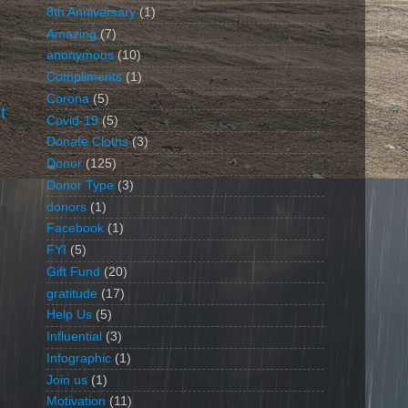
8th Anniversary
(1)
Amazing
(7)
anonymous
(10)
Compliments
(1)
Corona
(5)
t
Covid-19
(5)
Donate Cloths
(3)
Donor
(125)
Donor Type
(3)
donors
(1)
Facebook
(1)
FYI
(5)
Gift Fund
(20)
gratitude
(17)
Help Us
(5)
Influential
(3)
Infographic
(1)
Join us
(1)
Motivation
(11)