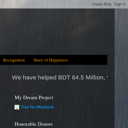
Recognition
Story of Happiness
DT 64.5 Million, which is equal to 2025tk hel
My Dream Project
Tree for Mankind
Honorable Donors