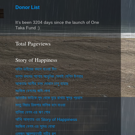
Donor List
It's been 3204 days since the launch of One
Taka Fund :)
Total Pageviews
Story of Happiness
নাইম ভাইয়ের বদলে যাওয়া দিন
ভাগ্য বদলের আশায় আধুনিক সেলাই মেশিন উপহার
আকতার আলীর বন্ধ দোকান চালু হয়েছে
মরজিনা বেগমের জমি কেনা
আতাউর ভাইকে সুদ থেকে দূরে রাখার ক্ষুদ্র প্রয়াস
মন্তু মিয়ার রিকশার মালিক বনে যাওয়া
হালিমা বেগম এর ঋণ শোধ
আঁখি আক্তার এর Story of Happiness
মরজিনা বেগম এর সুদের বোঝা
একজন আত্মপ্রত্যয়ী নারীর গল্প