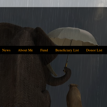
News
About Me
Fund
Beneficiary List
Donor List
We have helped B