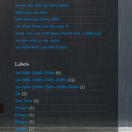
মোঃ মুসা আজ থেকে নতুন রিকশা চালাবেন
হালিমা খাতুন থেমে যাননি
রিকশা চালক থেকে রিকশার মালিক
মোঃ শফিকুল ইসলাম এখন আর বেকার নন
ফাতেমা বেগম এখন সেলাই কাজের পাশাপাশি কাপড় ও বিক্রি করেন
মোঃ রুহুল আমিন এর আয় বেড়েছে
আল আমিন নিজেই এখন সবজি বিক্রেতা
Labels
1st-50th-100th-150th
(6)
1st-50th-100th-150th-200th
(11)
1st-50th-100th-150th-200th-300th
(1)
1tk
(2)
2nd Time
(1)
2Years
(1)
5Years
(1)
6Years
(1)
7years
(2)