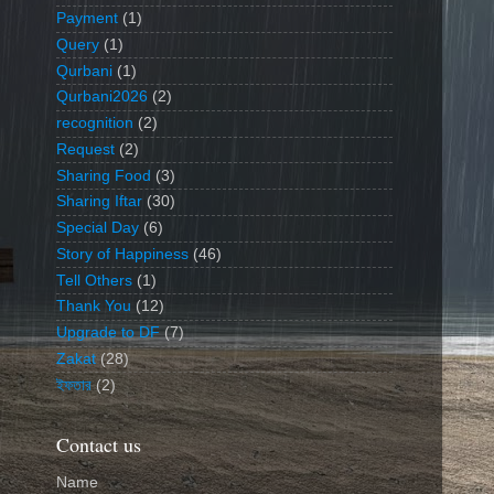
Payment
(1)
Query
(1)
Qurbani
(1)
Qurbani2026
(2)
recognition
(2)
Request
(2)
Sharing Food
(3)
Sharing Iftar
(30)
Special Day
(6)
Story of Happiness
(46)
Tell Others
(1)
Thank You
(12)
Upgrade to DF
(7)
Zakat
(28)
ইফতার
(2)
Contact us
Name