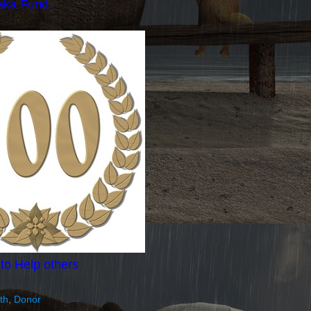
aka Fund.
 to Help others
th
,
Donor