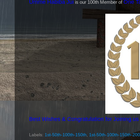
Umme Habiba Jui
One T
is our 100th Member of
Best Wishes & Congratulation for Joining us
Labels:
1st-50th-100th-150th
,
1st-50th-100th-150th-200