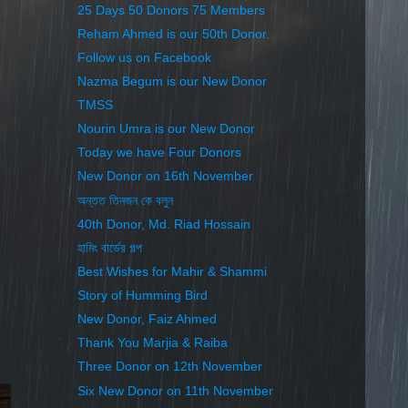
25 Days 50 Donors 75 Members
Reham Ahmed is our 50th Donor.
Follow us on Facebook
Nazma Begum is our New Donor
TMSS
Nourin Umra is our New Donor
Today we have Four Donors
New Donor on 16th November
অন্তত তিনজন কে বলুন
40th Donor, Md. Riad Hossain
হামিং বার্ডের গল্প
Best Wishes for Mahir & Shammi
Story of Humming Bird
New Donor, Faiz Ahmed
Thank You Marjia & Raiba
Three Donor on 12th November
Six New Donor on 11th November