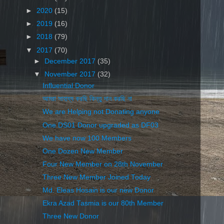
►
2020
(15)
►
2019
(16)
►
2018
(79)
▼
2017
(70)
►
December 2017
(35)
▼
November 2017
(32)
Influential Donor
আমরা সাহায্য করছি কিন্তু দান করছি না
We are Helping not Donating anyone
One DS01 Donor upgraded as DF03
We have now 100 Members
One Dozen New Member
Four New Member on 28th November
Three New Member Joined Today
Md. Eleas Hosain is our new Donor
Ekra Azad Tasmia is our 80th Member
Three New Donor